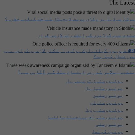
The Latest
سوشل میڈیا پر وکڑی پوسٹ ڈیجیٹل شناخت کیلیے خطرہ؟
سندھ میں گاڑیوں کی انشورنس لازمی قرار
400 شہریوں کیلئے ایک پولیس اہلکار لازمی، کراچی میں
صورتحال کیا ہے؟
تنظیم اسلامی کے زیرِ اہتمام ملک گیر آگاہی مہم!
یونیورسٹیز ترمیمی بل
یونیورسٹیز بل
یونیورسٹیز
یونیورسٹیاں
یونیورسٹی روڈ
یونیورسٹی آف مینجمنٹ سائنسز
یونیورسٹی
یونین کونسل