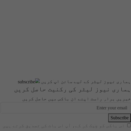
ہماری نیوز لیٹر کے لیے سائن اپ کریں
ہماری نیوز لیٹر کی رکنیت حاصل کریں
خبریں براہِ راست اپنے ان باکس میں حاصل کریں
Subscribe
اس باکس کو چیک کر کے، آپ اس بات کی تصدیق کرتے ہیں