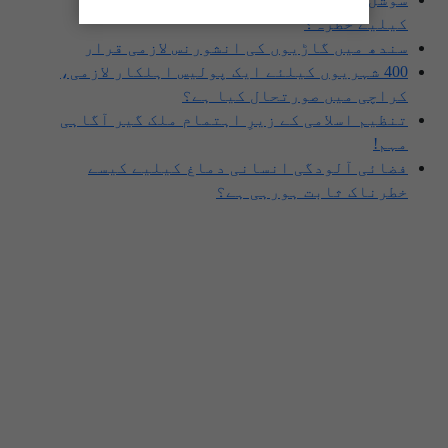
کیلیے خطرہ؟
سندھ میں گاڑیوں کی انشورنس لازمی قرار
400 شہریوں کیلئے ایک پولیس اہلکار لازمی،
کراچی میں صورتحال کیا ہے؟
تنظیم اسلامی کے زیرِ اہتمام ملک گیر آگاہی
مہم!
فضائی آلودگی انسانی دماغ کیلیے کیسے
خطرناک ثابت ہورہی ہے؟