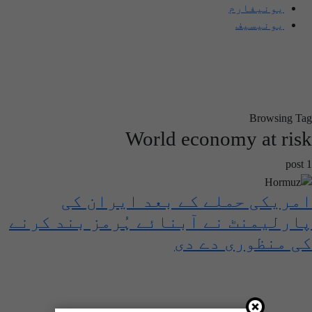
یونیفارم
یونیسیف
Browsing Tag
World economy at risk
1 post
امریکی حملے کے بعد ایران کی
پارلیمنٹ نے آبنائے ہُرمز بند کرنے
کی منظوری دے دی