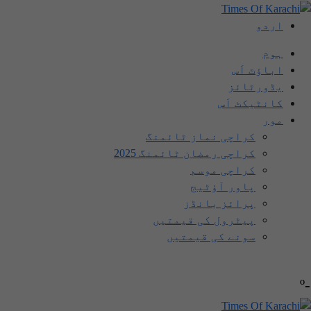
اردو
ہوم
اباؤٹ اَس
یڈورٹائز
کانٹیکٹ اَس
مور
کراچی نماز ٹائمنگ
کراچی رمضان ٹائمنگ 2025
کراچی موسم
پاور آؤٹیج
پرائز بانڈز
پیٹرول کی قیمتیں
سونے کی قیمتیں
-º