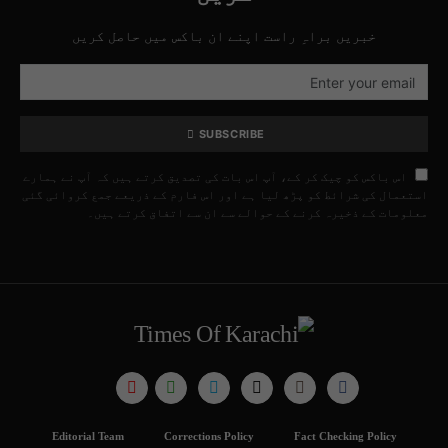
خبریں براہِ راست اپنے ان باکس میں حاصل کریں
SUBSCRIBE
اس باکس کو چیک کر کے، آپ اس بات کی تصدیق کرتے ہیں کہ آپ نے ہمارے
استعمال کی شرائط کو پڑھ لیا ہے اور اس فارم کے ذریعے جمع کروائی گئی
معلومات کے ذخیرہ کرنے کے حوالے سے ان سے اتفاق کرتے ہیں۔
Editorial Team
Corrections Policy
Fact Checking Policy