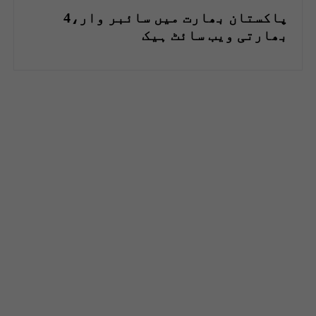
پاکستان بھارت میں سائبر وار،4
بھارتی ویب سائٹ ہیک