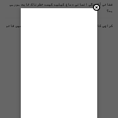
فضائی آلودگی انسانی دماغ کیلیے کیسے خطرناک ثابت ہورہی
ہے؟
کراچی کا پہلا مفت فٹنیس کلب فیڈرل بی ایریا بلاک 10 میں قائم