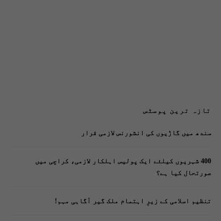
تازہ ترین پوسٹس
سندھ میں گاڑیوں کی انشورنس لازمی قرار
400 شہریوں کیلئے ایک پولیس اہلکار لازمی، کراچی میں
صورتحال کیا ہے؟
تنظیم اسلامی کے زیرِ اہتمام ملک گیر آگاہی مہم!