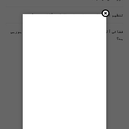
تنظیم اسلامی کے زیرِ اہتمام ملک گیر آگاہی مہم!
فضائی آلودگی انسانی دماغ کیلیے کیسے خطرناک ثابت ہورہی
ہے؟