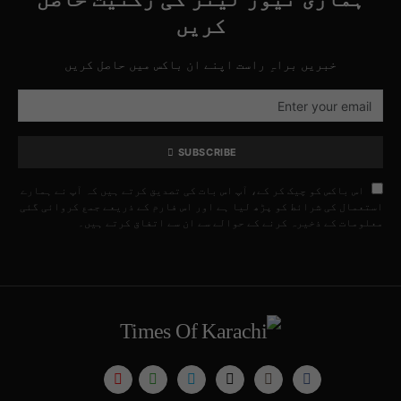
کریں
خبریں براہِ راست اپنے ان باکس میں حاصل کریں
SUBSCRIBE
اس باکس کو چیک کر کے، آپ اس بات کی تصدیق کرتے ہیں کہ آپ نے ہمارے
استعمال کی شرائط کو پڑھ لیا ہے اور اس فارم کے ذریعے جمع کروائی گئی
معلومات کے ذخیرہ کرنے کے حوالے سے ان سے اتفاق کرتے ہیں۔