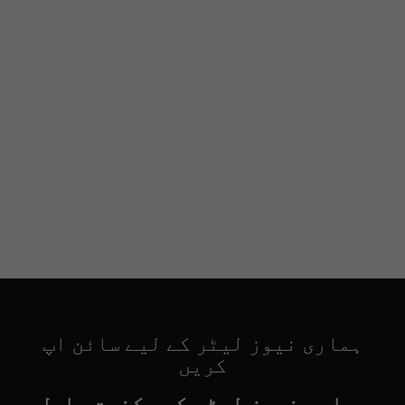
ہماری نیوز لیٹر کے لیے سائن اپ
کریں
ہماری نیوز لیٹر کی رکنیت حاصل