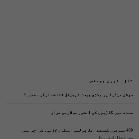
تازہ ترین پوسٹس
سوشل میڈیا پر وکڑی پوسٹ ڈیجیٹل شناخت کیلیے خطرہ؟
سندھ میں گاڑیوں کی انشورنس لازمی قرار
400 شہریوں کیلئے ایک پولیس اہلکار لازمی، کراچی میں
صورتحال کیا ہے؟