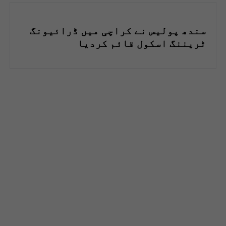
سندھ پولیس نے کراچی میں ڈرائیونگ
ٹریننگ اسکول قائم کردیا