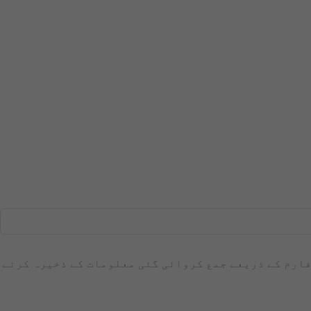
 فارم کے ذریعے جمع کروائی گئی معلومات کے ذخیرہ کرنے