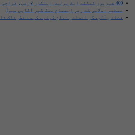
400 شہریوں کیلئے ایک پولیس اہلکار لازمی، کراچی میں صورتحال کیا ہے؟
تنظیم اسلامی کے زیرِ اہتمام ملک گیر آگاہی مہم!
فضائی آلودگی انسانی دماغ کیلیے کیسے خطرناک ثاب