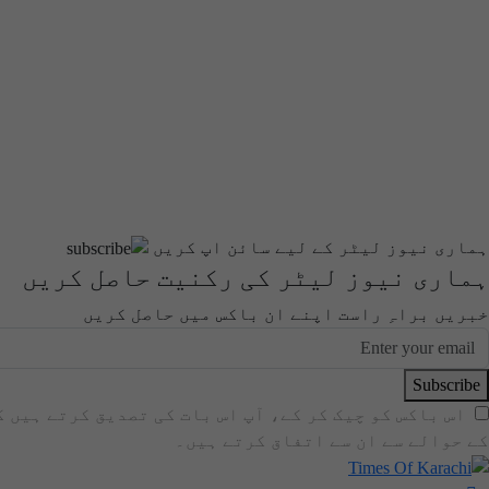
ہماری نیوز لیٹر کے لیے سائن اپ کریں
ہماری نیوز لیٹر کی رکنیت حاصل کریں
خبریں براہِ راست اپنے ان باکس میں حاصل کریں
Subscribe
اس باکس کو چیک کر کے، آپ اس بات کی تصدیق کرتے ہیں 
کے حوالے سے ان سے اتفاق کرتے ہیں۔