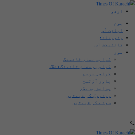
اردو
ہوم
اباؤٹ اَس
یڈورٹائز
کانٹیکٹ اَس
مور
کراچی نماز ٹائمنگ
کراچی رمضان ٹائمنگ 2025
کراچی موسم
پاور آؤٹیج
پرائز بانڈز
پیٹرول کی قیمتیں
سونے کی قیمتیں
-º