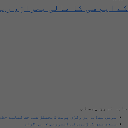
کے ایم سی کا مالی بحران، ریٹائرڈ ملاز
تازہ ترین پوسٹس
سوشل میڈیا پر وکڑی پوسٹ ڈیجیٹل شناخت کیلیے خطر
سندھ میں گاڑیوں کی انشورنس لازمی قرار