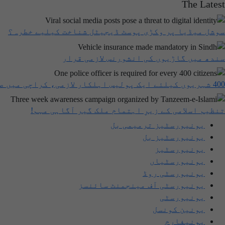
The Latest
سوشل میڈیا پر وکڑی پوسٹ ڈیجیٹل شناخت کیلیے خطرہ؟
سندھ میں گاڑیوں کی انشورنس لازمی قرار
400 شہریوں کیلئے ایک پولیس اہلکار لازمی، کراچی میں صورتحال کیا ہے؟
تنظیم اسلامی کے زیرِ اہتمام ملک گیر آگاہی مہم!
یونیورسٹیز ترمیمی بل
یونیورسٹیز بل
یونیورسٹیز
یونیورسٹیاں
یونیورسٹی روڈ
یونیورسٹی آف مینجمنٹ سائنسز
یونیورسٹی
یونین کونسل
یونیفارم