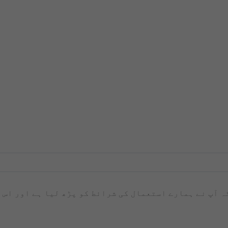
کہ آپ نے ہمارے استعمال کی شرائط کو پڑھ لیا ہے اور اس