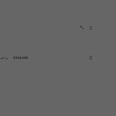
-º
ENGLISH
پاکست