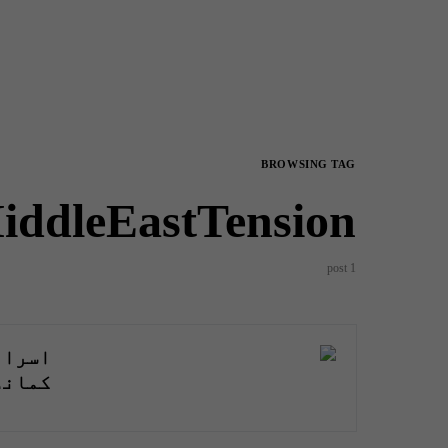
BROWSING TAG
iddleEastTension
1 post
اسرائ
کمانڈ