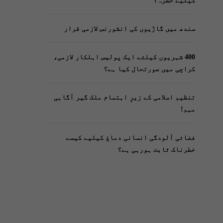
کیلیے خطرہ؟
سندھ میں گاڑیوں کی انشورنس لازمی قرار
400 شہریوں کیلئے ایک پولیس اہلکار لازمی،
کراچی میں صورتحال کیا ہے؟
تنظیم اسلامی کے زیرِ اہتمام ملک گیر آگاہی
مہم!
فضائی آلودگی انسانی دماغ کیلیے کیسے
خطرناک ثابت ہورہی ہے؟