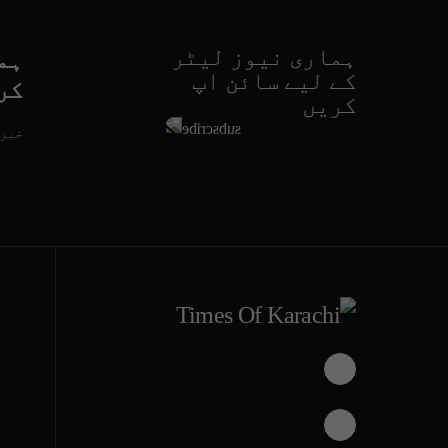
ہماری نیوز لیٹر
ہم
کے لیے سائن اپ
کر
کریں
خبری