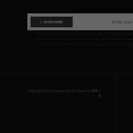
SUBSCRIBE
کس کو چیک کر کے، آپ اس بات کی تصدیق کرتے ہیں کہ آپ نے
تعمال کی شرائط کو پڑھ لیا ہے اور اس فارم کے ذریعے جمع
ئی معلومات کے ذخیرہ کرنے کے حوالے سے ان سے اتفاق کرتے
A D
© Copyright 2025. Designed and Developed by
Y