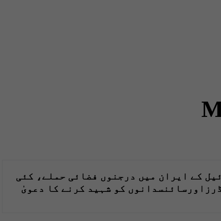
M
یل کے ایران میں درجنوں فضائی حملے، کئی
رزاورسائنسدانوں کو شہید کرنے کا دعویٰ