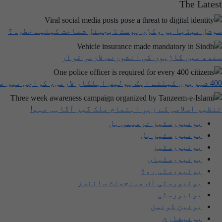
The Latest
سوشل میڈیا پر وکڑی پوسٹ ڈیجیٹل شناخت کیلیے خطرہ؟
سندھ میں گاڑیوں کی انشورنس لازمی قرار
400 شہریوں کیلئے ایک پولیس اہلکار لازمی، کراچی میں صورتحال کیا ہے؟
تنظیم اسلامی کے زیرِ اہتمام ملک گیر آگاہی مہم!
یونیورسٹیز ترمیمی بل
یونیورسٹیز بل
یونیورسٹیز
یونیورسٹیاں
یونیورسٹی روڈ
یونیورسٹی آف مینجمنٹ سائنسز
یونیورسٹی
یونین کونسل
یونیفارم