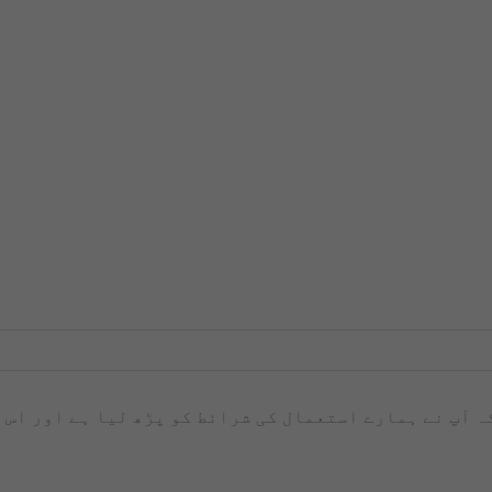
کہ آپ نے ہمارے استعمال کی شرائط کو پڑھ لیا ہے اور اس