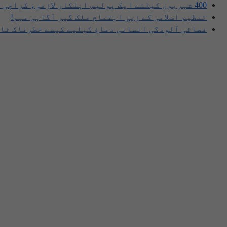
400 شہریوں کیلئے ایک پولیس اہلکار لازمی، کراچی میں صورتحال کیا ہے؟
تنظیم اسلامی کے زیرِ اہتمام ملک گیر آگاہی مہم!
فضائی آلودگی انسانی دماغ کیلیے کیسے خطرناک ثاب