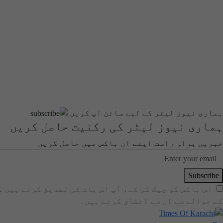
ہماری نیوز لیٹر کے لیے سائن اپ کریں
ہماری نیوز لیٹر کی رکنیت حاصل کریں
خبریں براہِ راست اپنے ان باکس میں حاصل کریں
Subscribe
اس باکس کو چیک کر کے، آپ اس بات کی تصدیق کرتے ہیں 
کے حوالے سے ان سے اتفاق کرتے ہیں۔