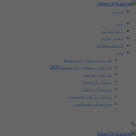
اردو
ہوم
اباؤٹ اَس
یڈورٹائز
کانٹیکٹ اَس
مور
کراچی نماز ٹائمنگ
کراچی رمضان ٹائمنگ 2025
کراچی موسم
پاور آؤٹیج
پرائز بانڈز
پیٹرول کی قیمتیں
سونے کی قیمتیں
-º