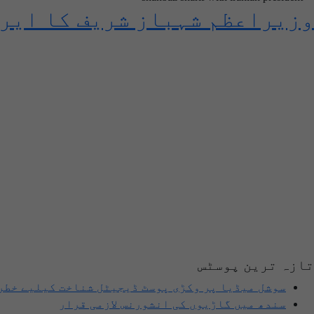
وزیراعظم شہباز شریف کا ایرا
تازہ ترین پوسٹس
سوشل میڈیا پر وکڑی پوسٹ ڈیجیٹل شناخت کیلیے خطر
سندھ میں گاڑیوں کی انشورنس لازمی قرار