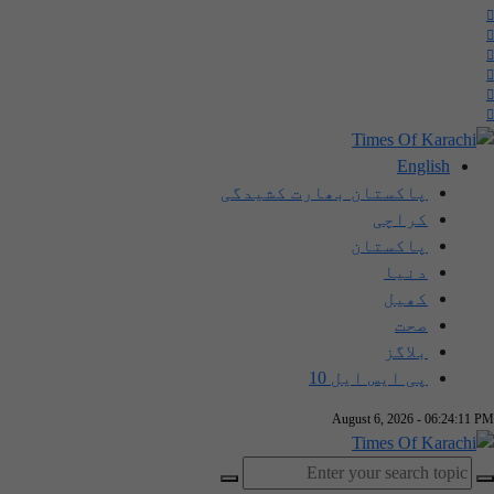
English
پاکستان بھارت کشیدگی
کراچی
پاکستان
دنیا
کھیل
صحت
بلاگز
پی ایس ایل 10
August 6, 2026 - 06:24:12 PM