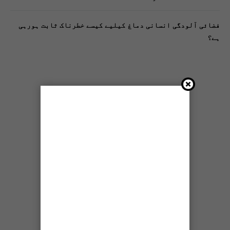
فضائی آلودگی انسانی دماغ کیلیے کیسے خطرناک ثابت ہورہی
ہے؟