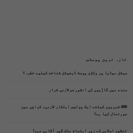
تازہ ترین پوسٹس
سوشل میڈیا پر وکڑی پوسٹ ڈیجیٹل شناخت کیلیے خطرہ؟
سندھ میں گاڑیوں کی انشورنس لازمی قرار
400 شہریوں کیلئے ایک پولیس اہلکار لازمی، کراچی میں
صورتحال کیا ہے؟
تنظیم اسلامی کے زیرِ اہتمام ملک گیر آگاہی مہم!