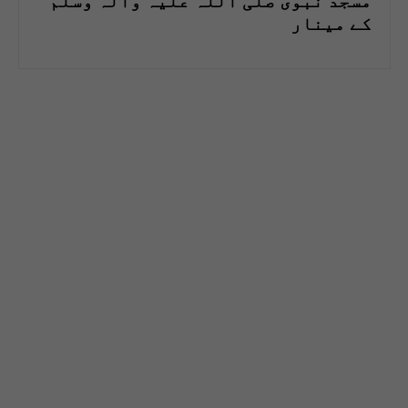
مسجد نبوی صلی اللہ علیہ وآلہ وسلم
کے مینار