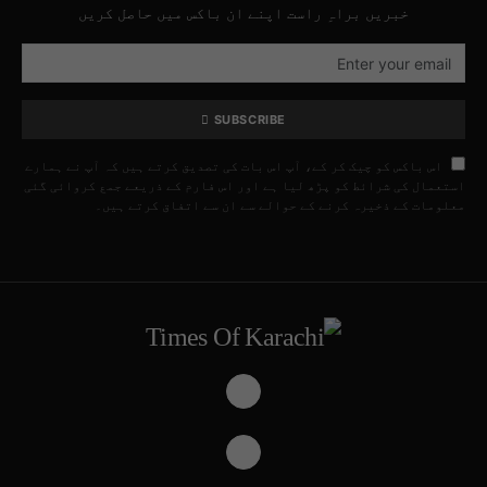
خبریں براہِ راست اپنے ان باکس میں حاصل کریں
SUBSCRIBE
اس باکس کو چیک کر کے، آپ اس بات کی تصدیق کرتے ہیں کہ آپ نے ہمارے
استعمال کی شرائط کو پڑھ لیا ہے اور اس فارم کے ذریعے جمع کروائی گئی
معلومات کے ذخیرہ کرنے کے حوالے سے ان سے اتفاق کرتے ہیں۔