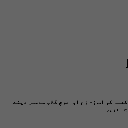
عبہ کو آب زم زم اورعرقِ گلاب سےغسل دینے
ح تقریب