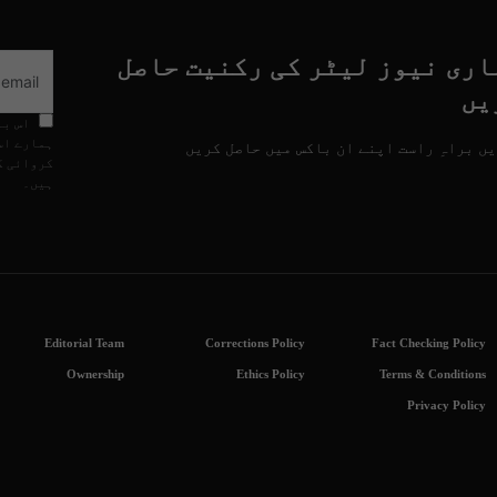
اری نیوز لیٹر کی رکنیت حاصل
یں
اس با
ہمارے اس
ں براہِ راست اپنے ان باکس میں حاصل کریں
کروائی گ
ہیں۔
Editorial Team
Corrections Policy
Fact Checking Policy
Ownership
Ethics Policy
Terms & Conditions
Privacy Policy