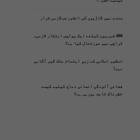
کیلیے خطرہ؟
سندھ میں گاڑیوں کی انشورنس لازمی قرار
400 شہریوں کیلئے ایک پولیس اہلکار لازمی،
کراچی میں صورتحال کیا ہے؟
تنظیم اسلامی کے زیرِ اہتمام ملک گیر آگاہی
مہم!
فضائی آلودگی انسانی دماغ کیلیے کیسے
خطرناک ثابت ہورہی ہے؟