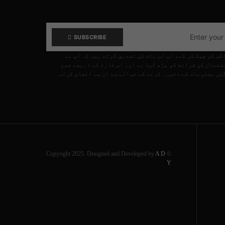
SUBSCRIBE
کس کو چیک کر کے، آپ اس بات کی تصدیق کرتے ہیں کہ آپ نے
تعمال کی شرائط کو پڑھ لیا ہے اور اس فارم کے ذریعے جمع
ئی معلومات کے ذخیرہ کرنے کے حوالے سے ان سے اتفاق کرتے
A D
© Copyright 2025. Designed and Developed by
Y