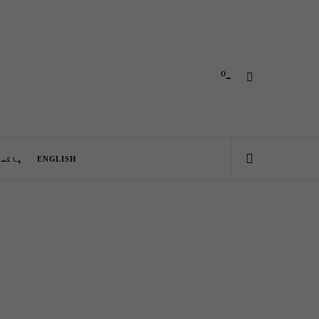
-º
ENGLISH
پاکست