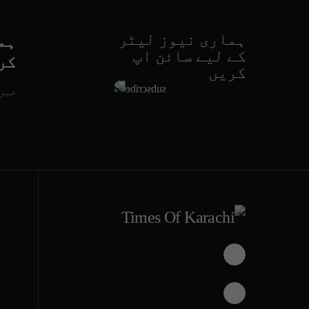
ہماری نیوز لیٹر
ہم
کے لیے سائن اپ
کر
کریں
خبری