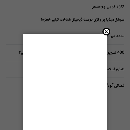
تازہ ترین پوسٹس
سوشل میڈیا پر وکڑی پوسٹ ڈیجیٹل شناخت کیلیے خطرہ؟
سندھ میں گاڑیوں کی انشورنس لازمی قرار
400 شہریوں کیلئے ایک پولیس اہلکار لازمی، کراچی میں صورتحال کیا ہے؟
تنظیم اسلامی کے زیرِ اہتمام ملک گیر آگاہی مہم!
فضائی آلودگی انسانی دماغ کیلیے کیسے خطرناک ثابت ہورہی ہے؟