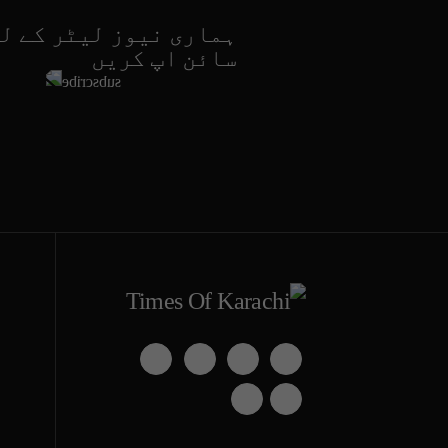
ہماری نیوز لیٹر کے ل
سائن اپ کریں