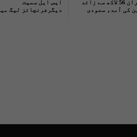
کے دوران 56 لاکھ سے زائد
ایس ایل سمیت
 کی آمد، سعودی
دیگرفرنچائز لیگ میں
شرکت پر پابندی عائد
آئی پی ایل کیلئے اج