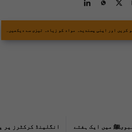
و کریں اور اپنی پسندیدہ مواد کو زیادہ تیزی سے دیکھیں۔
بویﷺ میں ایک ہفتے
انگلینڈ کرکٹرز پر پ