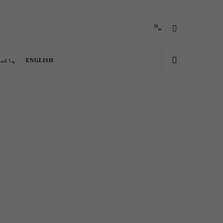
-º
ENGLISH
پاکست