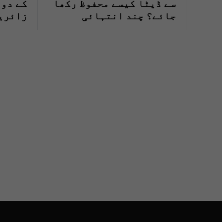
سے ڈیٹا کیسے محفوظ رکھا
جائے؟ چند انتہائی
زائرین
کارآمد طریقے
حکام