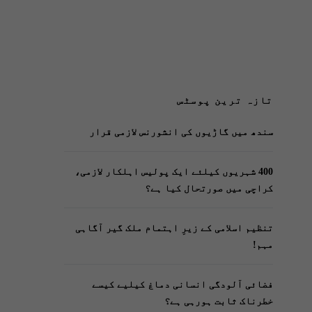
تازہ ترین پوسٹس
سندھ میں گاڑیوں کی انشورنس لازمی قرار
400 شہریوں کیلئے ایک پولیس اہلکار لازمی،
کراچی میں صورتحال کیا ہے؟
تنظیم اسلامی کے زیرِ اہتمام ملک گیر آگاہی
مہم!
فضائی آلودگی انسانی دماغ کیلیے کیسے
خطرناک ثابت ہورہی ہے؟