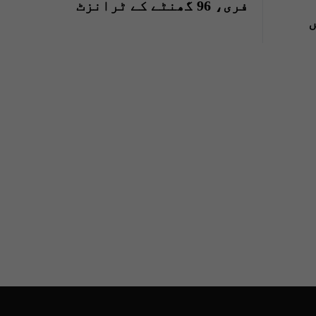
فری، 96 گھنٹے کے ٹرانزٹ
ویزہ کی فیس کتنی؟
،
ازت