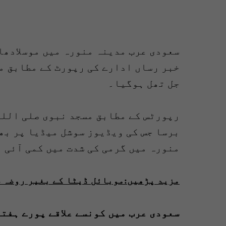
سعودی عرب مدینہ منورہ میں موسلادھا
خبر رساں ادارے کی رپورٹ کے مطابق م
جل تھل ہوگیا۔
رپورٹس کے مطابق مسجد نبوی صلی اللہ
برسا جس کی ویڈیوز سوشل میڈیا پر بھ
منورہ میں گرمی کی شدت میں کمی آئی 
مزید پڑھیں:موبائل ڈیٹا کے بغیر روضہ ش
سعودی عرب میں کونسے علاقے پورے ہفتے