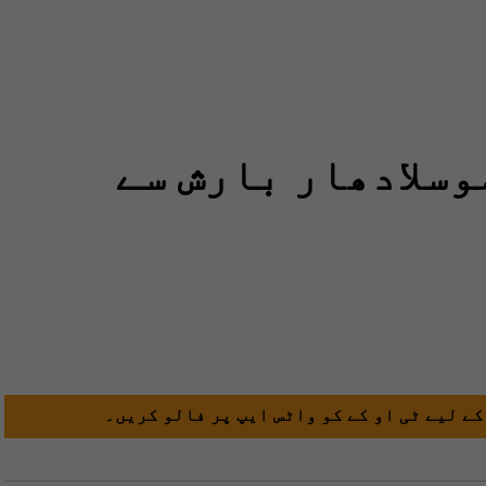
وسلادھار بارش سے
کے لیے ٹی او کے کو واٹس ایپ پر فالو کریں۔