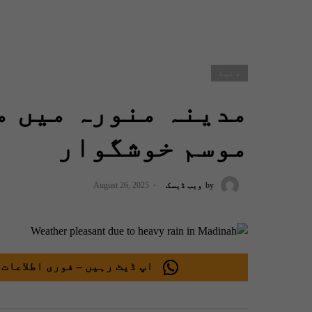
دنیا
مدینہ منورہ میں م
موسم خوشگوار
by
ویب ڈیسک
August 26, 2025
اپ ڈیٹ رہیں – فوری اطلاعات 