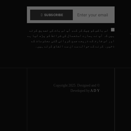
SUBSCRIBE
اس باکس کو چیک کر کے، آپ اس بات کی تصدیق کرتے
ہیں کہ آپ نے ہمارے استعمال کی شرائط کو پڑھ لیا ہے
اور اس فارم کے ذریعے جمع کروائی گئی معلومات کے
ذخیرہ کرنے کے حوالے سے ان سے اتفاق کرتے ہیں۔
© Copyright 2025. Designed and
Developed by
A D Y