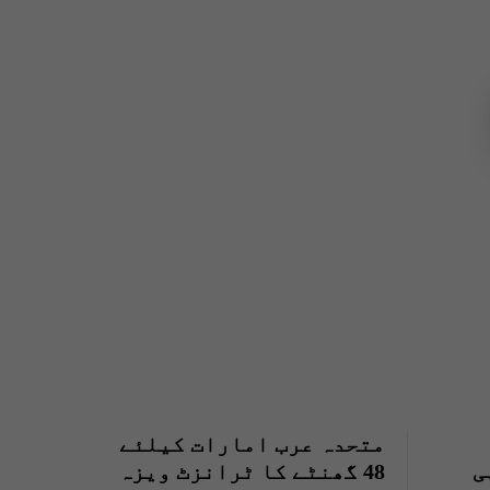
متحدہ عرب امارات کیلئے
ی
48 گھنٹے کا ٹرانزٹ ویزہ