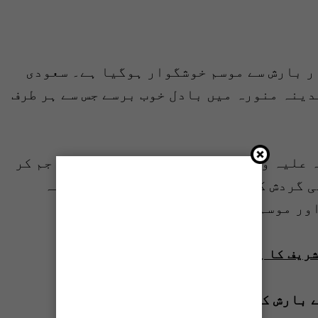
ر بارش سے موسم خوشگوار ہوگیا ہے۔ سعودی
دینہ منورہ میں بادل خوب برسے جس سے ہر طرف
 علیہ وآلہ وسلم میں بھی باران رحمت جم کر
ی گردش کررہی ہیں۔ بارش کے باعث مدینہ
اور موسم خوشگوار ہوگیا۔
ریف کا پرمٹ نسک ایپ سے حاصل کریں
 بارش کی زد میں رہیں گے؟