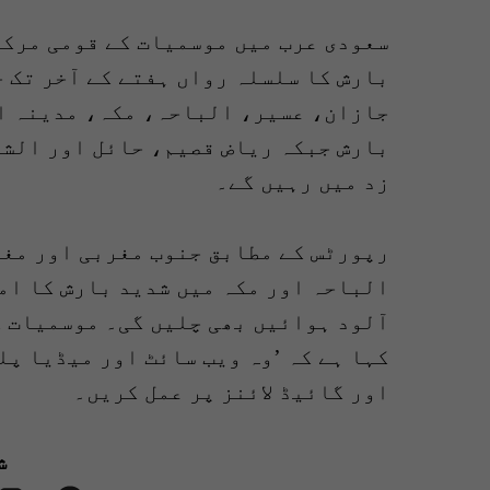
سعودی عرب میں موسمیات کے قومی مرکز
بارش کا سلسلہ رواں ہفتے کے آخر تک 
جازان، عسیر، الباحہ، مکہ، مدینہ ا
بارش جبکہ ریاض قصیم، حائل اور الشر
زد میں رہیں گے۔
رپورٹس کے مطابق جنوب مغربی اور مغر
الباحہ اور مکہ میں شدید بارش کا ام
آلود ہوائیں بھی چلیں گی۔ موسمیات ک
کہا ہے کہ ’وہ ویب سائٹ اور میڈیا پل
اور گائیڈ لائنز پر عمل کریں۔
ش