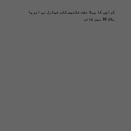
کراچی کا پہلا مفت فٹنیس کلب فیڈرل بی ایریا
بلاک 10 میں قائم