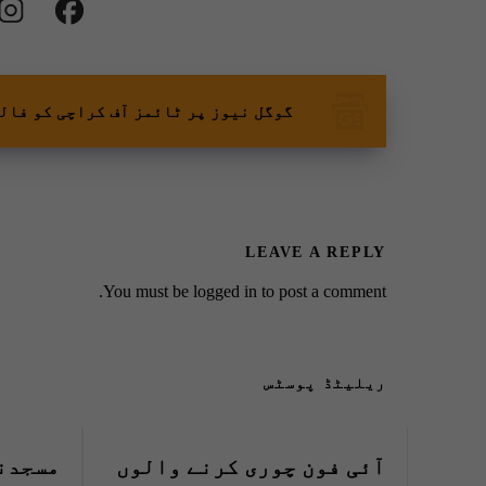
گوگل نیوز پر ٹائمز آف کراچی کو فال
LEAVE A REPLY
You must be
logged in
to post a comment.
ریلیٹڈ پوسٹس
آئی فون چوری کرنے والوں
مسجدن