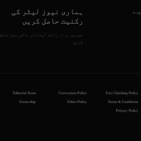
یے
ہماری نیوز لیٹر کی
رکنیت حاصل کریں
خبریں براہِ راست اپنے ان باکس میں حاصل
کریں
Editorial Team
Corrections Policy
Fact Checking Policy
Ownership
Ethics Policy
Terms & Conditions
Privacy Policy