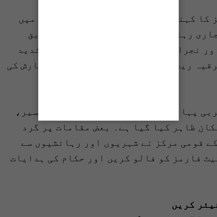
 کا کہنا ہے کہ مملکت کے بیشترعلاقوں میں
جاری رہنے کا امکان ہے۔ رپورٹ کے مطابق
ور نجران ریجن میں درمیانے درجے سے شدید
قیہ ریجن ہلکی سے درمیانے درجے کی بارش کی
بی پہاڑی علاقوں خاص طور پر جازان، عسیر،
کان ظاہر کیا گیا ہے۔ بعض مقامات پر گرد
ے قومی مرکز نے شہریوں اور رہائشیوں سے
یٹ فارمز کو فالو کریں اور حکام کی ہدایات
یئر کریں