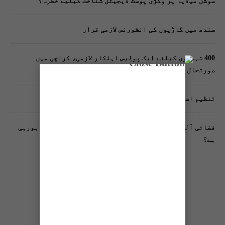
سوشل میڈیا پر وکڑی پوسٹ ڈیجیٹل شناخت کیلیے خطرہ؟
سندھ میں گاڑیوں کی انشورنس لازمی قرار
400 شہریوں کیلئے ایک پولیس اہلکار لازمی، کراچی میں
صورتحال کیا ہے؟
تنظیم اسلامی کے زیرِ اہتمام ملک گیر آگاہی مہم!
فضائی آلودگی انسانی دماغ کیلیے کیسے خطرناک ثابت ہورہی
ہے؟