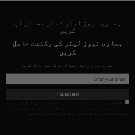
ہماری نیوز لیٹر کے لیے سائن اپ
کریں
ہماری نیوز لیٹر کی رکنیت حاصل
کریں
خبریں براہِ راست اپنے ان باکس میں حاصل کریں
SUBSCRIBE
اس باکس کو چیک کر کے، آپ اس بات کی تصدیق کرتے ہیں کہ آپ نے ہمارے
استعمال کی شرائط کو پڑھ لیا ہے اور اس فارم کے ذریعے جمع کروائی گئی
معلومات کے ذخیرہ کرنے کے حوالے سے ان سے اتفاق کرتے ہیں۔