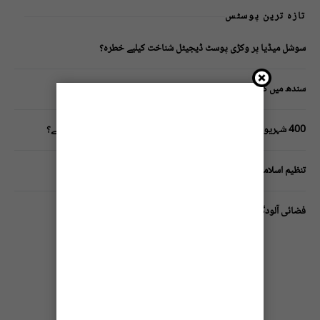
تازہ ترین پوسٹس
سوشل میڈیا پر وکڑی پوسٹ ڈیجیٹل شناخت کیلیے خطرہ؟
سندھ میں گاڑیوں کی انشورنس لازمی قرار
400 شہریوں کیلئے ایک پولیس اہلکار لازمی، کراچی میں صورتحال کیا ہے؟
تنظیم اسلامی کے زیرِ اہتمام ملک گیر آگاہی مہم!
فضائی آلودگی انسانی دماغ کیلیے کیسے خطرناک ثابت ہورہی ہے؟