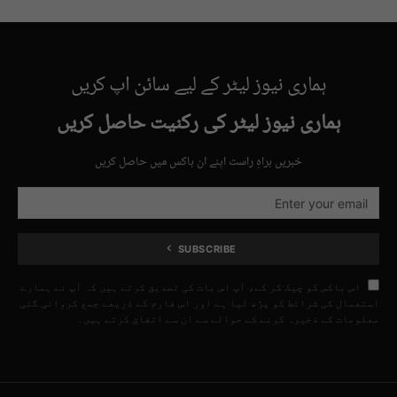
ہماری نیوز لیٹر کے لیے سائن اپ کریں
ہماری نیوز لیٹر کی رکنیت حاصل کریں
خبریں براہِ راست اپنے ان باکس میں حاصل کریں
SUBSCRIBE
اس باکس کو چیک کر کے، آپ اس بات کی تصدیق کرتے ہیں کہ آپ نے ہمارے
استعمال کی شرائط کو پڑھ لیا ہے اور اس فارم کے ذریعے جمع کروائی گئی
معلومات کے ذخیرہ کرنے کے حوالے سے ان سے اتفاق کرتے ہیں۔