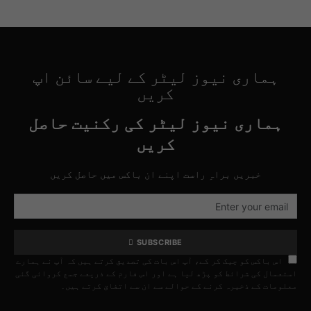
ہماری نیوز لیٹر کے لیے سائن اپ
کریں
ہماری نیوز لیٹر کی رکنیت حاصل
کریں
خبریں براہِ راست اپنے ان باکس میں حاصل کریں
SUBSCRIBE
اس باکس کو چیک کر کے، آپ اس بات کی تصدیق کرتے ہیں کہ آپ نے ہمارے
استعمال کی شرائط کو پڑھ لیا ہے اور اس فارم کے ذریعے جمع کروائی گئی
معلومات کے ذخیرہ کرنے کے حوالے سے ان سے اتفاق کرتے ہیں۔