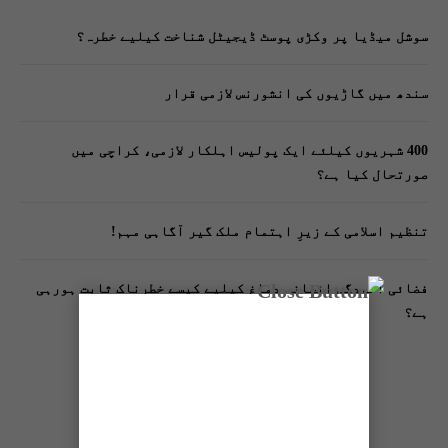
سوشل میڈیا پر وکڑی پوسٹ ڈیجیٹل شناخت کیلیے خطرہ؟
سندھ میں گاڑیوں کی انشورنس لازمی قرار
400 شہریوں کیلئے ایک پولیس اہلکار لازمی، کراچی میں
صورتحال کیا ہے؟
تنظیم اسلامی کے زیرِ اہتمام ملک گیر آگاہی مہم!
فضائی آلودگی انسانی دماغ کیلیے کیسے خطرناک ثابت ہورہی
ہے؟