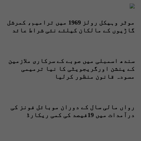
موٹر وہیکل رولز 1969 میں ترامیم، کمرشل
گاڑیوں کے مالکان کیلئے نئی شراط عائد
سندھ اسمبلی میں صوبے کے سرکاری ملازمین
کے پنشن اورگریجویٹی کا نیا ترمیمی
مسودہ قانون منظور کرلیا
رواں مالی سال کے دوران موبائل فونز کی
درآمدات میں 19فیصد کی کمی ریکارڈ