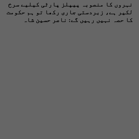
نہروں کا منصوبہ پیپلز پارٹی کیلیے سرخ
لکیر ہے، زبردستی جاری رکھا تو ہم حکومت
کا حصہ نہیں رہیں گے: ناصر حسین شاہ