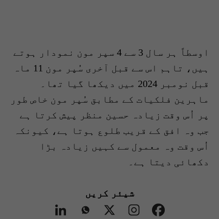
اوسطاً ہر سال 3 سے 4 سپر مون نمودار ہوتے
ہیں، تاہم اس سے قبل آخری سُپر مون 11 ماہ
قبل نومبر 2024 میں دیکھا گیا تھا۔
ماہرین فلکیات کے مطابق سُپر مون خاص طور
پر اُس وقت زیادہ حسین منظر پیش کرتا ہے
جب وہ افق کے قریب طلوع ہوتا ہے، کیونکہ
اُس وقت وہ معمول سے کہیں زیادہ بڑا
دکھائی دیتا ہے۔
شیئر کریں