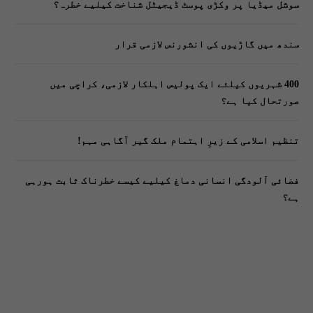
سوشل میڈیا پر وکڑی پوسٹ ڈیجیٹل شناخت کیلیے خطرہ؟
سندھ میں گاڑیوں کی انشورنس لازمی قرار
400 شہریوں کیلئے ایک پولیس اہلکار لازمی، کراچی میں
صورتحال کیا ہے؟
تنظیم اسلامی کے زیرِ اہتمام ملک گیر آگاہی مہم!
فضائی آلودگی انسانی دماغ کیلیے کیسے خطرناک ثابت ہورہی
ہے؟