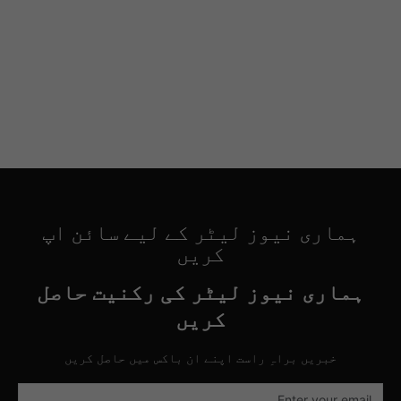
ہماری نیوز لیٹر کے لیے سائن اپ
کریں
ہماری نیوز لیٹر کی رکنیت حاصل
کریں
خبریں براہِ راست اپنے ان باکس میں حاصل کریں