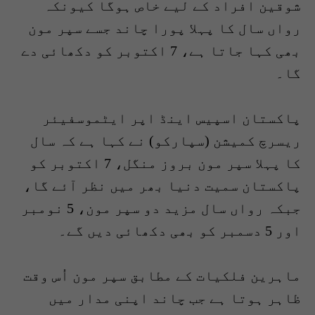
شوقین افراد کے لیے خاص ہوگا کیونکہ
رواں سال کا پہلا پورا چاند جسے سپر مون
بھی کہا جاتا ہے، 7 اکتوبر کو دکھائی دے
گا۔
پاکستان اسپیس اینڈ اپر ایٹموسفیئر
ریسرچ کمیشن (سپارکو) نے کہا ہے کہ سال
کا پہلا سپر مون بروز منگل، 7 اکتوبر کو
پاکستان سمیت دنیا بھر میں نظر آئے گا،
جبکہ رواں سال مزید دو سپر مون، 5 نومبر
اور 5 دسمبر کو بھی دکھائی دیں گے۔
ماہرین فلکیات کے مطابق سپر مون اُس وقت
ظاہر ہوتا ہے جب چاند اپنی مدار میں