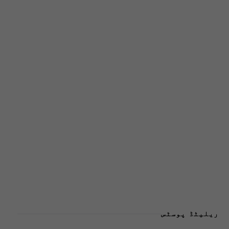
ریلیٹڈ پوسٹس