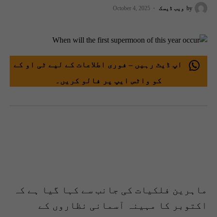
by
ویب ڈیسک
October 4, 2025
اپ ڈیٹ رہیں – فوری اطلاعات کے لیے ٹی او کے
کو واٹس ایپ پر فالو کریں۔
ماہرین فلکیات کی جانب سے کہا گیا ہے کہ
اکتوبر کا مہینہ آسمانی نظاروں کے