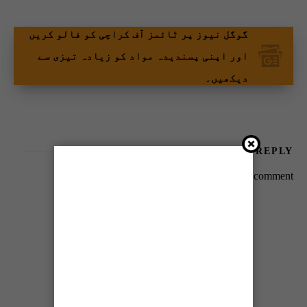
گوگل نیوز پر ٹائمز آف کراچی کو فالو کریں
اور اپنی پسندیدہ مواد کو زیادہ تیزی سے
دیکھیں۔
LEAVE A REPLY
You must be
logged in
to post a comment.