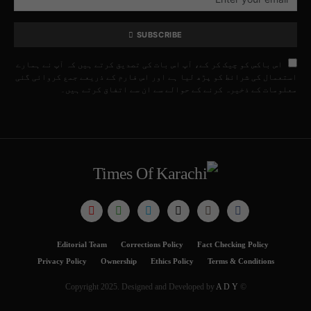
SUBSCRIBE
اس باکس کو چیک کر کے، آپ اس بات کی تصدیق کرتے ہیں کہ آپ نے ہمارے
استعمال کی شرائط کو پڑھ لیا ہے اور اس فارم کے ذریعے جمع کروائی گئی
معلومات کے ذخیرہ کرنے کے حوالے سے ان سے اتفاق کرتے ہیں۔
Editorial Team
Corrections Policy
Fact Checking Policy
Privacy Policy
Ownership
Ethics Policy
Terms & Conditions
A D Y
© Copyright 2025. Designed and Developed by