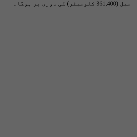
میل (361,400 کلومیٹر) کی دوری پر ہوگا۔