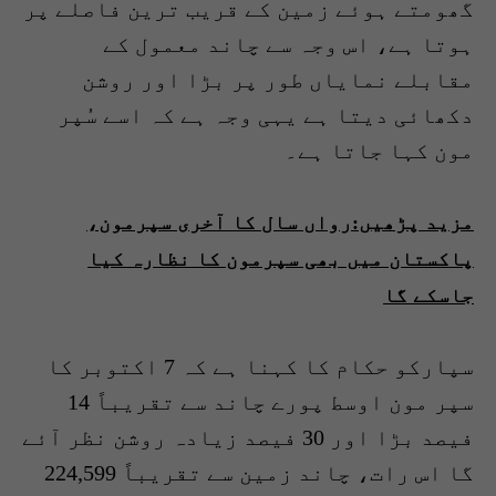
گھومتے ہوئے زمین کے قریب ترین فاصلے پر
ہوتا ہے، اس وجہ سے چاند معمول کے
مقابلے نمایاں طور پر بڑا اور روشن
دکھائی دیتا ہے یہی وجہ ہے کہ اسے سُپر
مون کہا جاتا ہے۔
مزید پڑھیں:رواں سال کا آخری سپرمون،
پاکستان میں بھی سپرمون کا نظارہ کیا
جاسکے گا
سپارکو حکام کا کہنا ہے کہ 7 اکتوبر کا
سپر مون اوسط پورے چاند سے تقریباً 14
فیصد بڑا اور 30 فیصد زیادہ روشن نظر آئے
گا اس رات، چاند زمین سے تقریباً 224,599