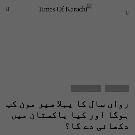
پاکستان
فیچرڈ اردو
رواں سال کا پہلا سپر مون کب
ہوگا اور کیا پاکستان میں
دکھائی دے گا؟