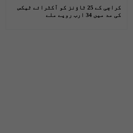
کراچی کے 25 ٹاؤنز کو آکٹرائے ٹیکس
کی مد میں 34 ارب روپے ملے