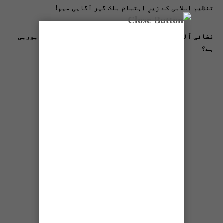
تنظیم اسلامی کے زیرِ اہتمام ملک گیر آگاہی مہم!
فضائی آلودگی انسانی دماغ کیلیے کیسے خطرناک ثابت ہورہی
ہے؟