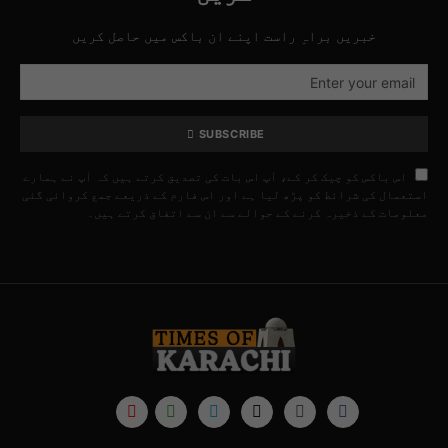
خبریں براہِ راست اپنے ان باکس میں حاصل کریں
SUBSCRIBE
اس باکس کو چیک کر کے، آپ اس بات کی تصدیق کرتے ہیں کہ آپ نے ہمارے
استعمال کی شرائط کو پڑھ لیا ہے اور اس فارم کے ذریعے جمع کروائی گئی
معلومات کے ذخیرہ کرنے کے حوالے سے ان سے اتفاق کرتے ہیں۔