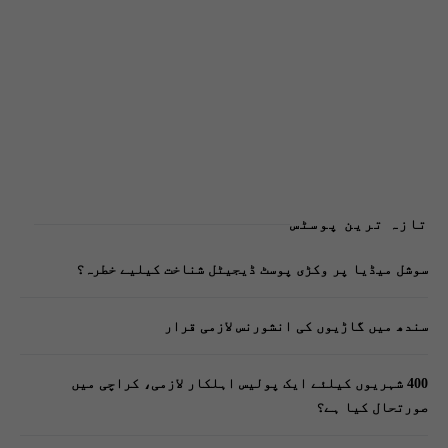
تازہ ترین پوسٹس
سوشل میڈیا پر وکڑی پوسٹ ڈیجیٹل شناخت کیلیے خطرہ؟
سندھ میں گاڑیوں کی انشورنس لازمی قرار
400 شہریوں کیلئے ایک پولیس اہلکار لازمی، کراچی میں
صورتحال کیا ہے؟