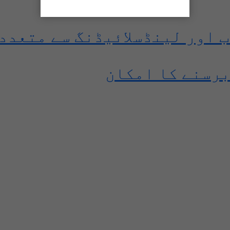
ینڈسلائیڈنگ سے متعدد گھر تباہ، 9 
برسنے کا امکان