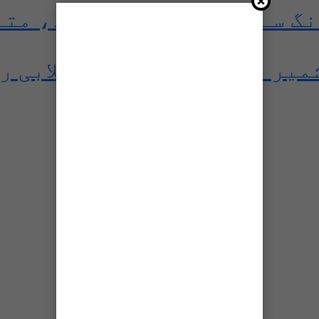
ڈنگ سے تباہی، راستے بند، مت