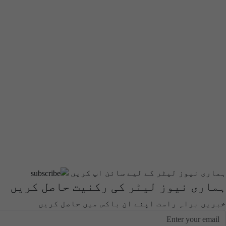
ہماری نیوز لیٹر کے لیے سائن اپ کریں
ہماری نیوز لیٹر کی رکنیت حاصل کریں
خبریں براہِ راست اپنے ان باکس میں حاصل کریں