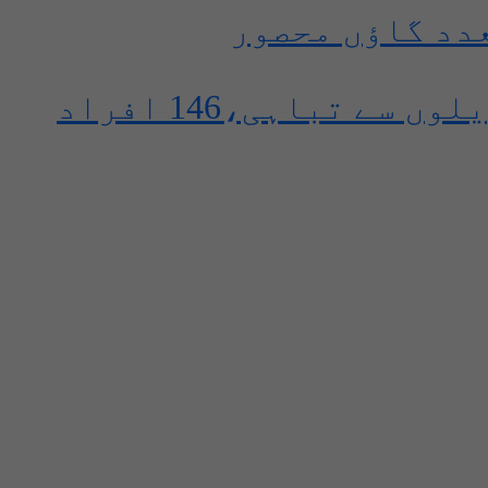
عدد گاؤں محصور
پختونخوا، جی بی اور آزاد کشمیر میں بارشیں اور سیلابی ریلوں سے تباہی،146 افراد