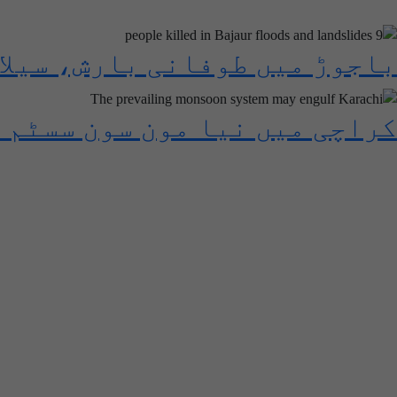
باجوڑ میں طوفانی بارش، سیلاب اور ل
کراچی میں نیا مون سون سسٹم 