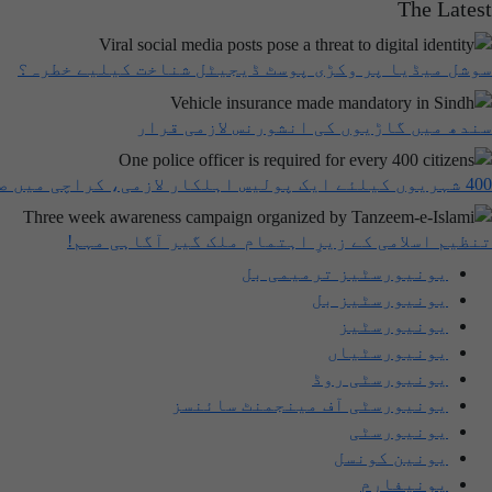
The Latest
سوشل میڈیا پر وکڑی پوسٹ ڈیجیٹل شناخت کیلیے خطرہ؟
سندھ میں گاڑیوں کی انشورنس لازمی قرار
400 شہریوں کیلئے ایک پولیس اہلکار لازمی، کراچی میں صورتحال کیا ہے؟
تنظیم اسلامی کے زیرِ اہتمام ملک گیر آگاہی مہم!
یونیورسٹیز ترمیمی بل
یونیورسٹیز بل
یونیورسٹیز
یونیورسٹیاں
یونیورسٹی روڈ
یونیورسٹی آف مینجمنٹ سائنسز
یونیورسٹی
یونین کونسل
یونیفارم