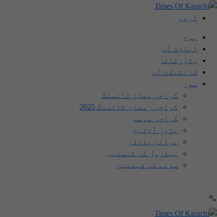
اردو
ہوم
اباؤٹ اَس
یڈورٹائز
کانٹیکٹ اَس
مور
کراچی نماز ٹائمنگ
کراچی رمضان ٹائمنگ 2025
کراچی موسم
پاور آؤٹیج
پرائز بانڈز
پیٹرول کی قیمتیں
سونے کی قیمتیں
-º