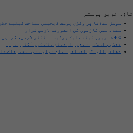
تازہ ترین پوسٹس
سوشل میڈیا پر وکڑی پوسٹ ڈیجیٹل شناخت کیلیے خطر
سندھ میں گاڑیوں کی انشورنس لازمی قرار
400 شہریوں کیلئے ایک پولیس اہلکار لازمی، کراچی میں صورتحال کیا ہے؟
تنظیم اسلامی کے زیرِ اہتمام ملک گیر آگاہی مہم!
فضائی آلودگی انسانی دماغ کیلیے کیسے خطرناک ثاب