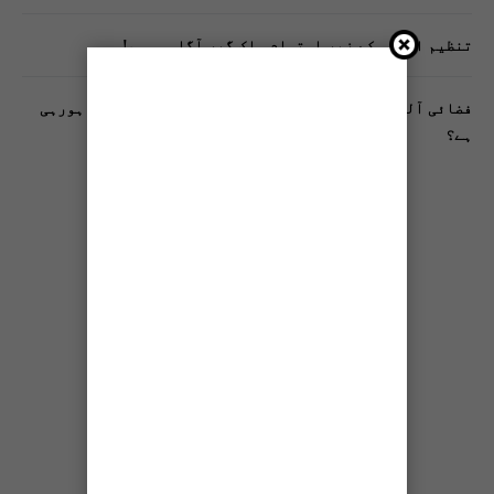
تنظیم اسلامی کے زیرِ اہتمام ملک گیر آگاہی مہم!
فضائی آلودگی انسانی دماغ کیلیے کیسے خطرناک ثابت ہورہی
ہے؟