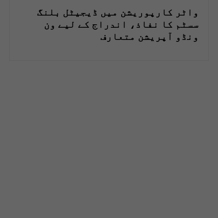
واٹر کارپوریشن میں ڈیجیٹل بلنگ
سسٹم کا نفاذ، اندراج کے لیے ون
ونڈو آپریشن متعارف