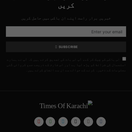
کریں
خبریں براہِ راست اپنے ان باکس میں حاصل کریں
SUBSCRIBE
اس باکس کو چیک کر کے، آپ اس بات کی تصدیق کرتے ہیں کہ آپ نے ہمارے
استعمال کی شرائط کو پڑھ لیا ہے اور اس فارم کے ذریعے جمع کروائی گئی
معلومات کے ذخیرہ کرنے کے حوالے سے ان سے اتفاق کرتے ہیں۔