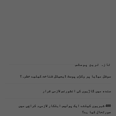
تازہ ترین پوسٹس
سوشل میڈیا پر وکڑی پوسٹ ڈیجیٹل شناخت کیلیے خطرہ؟
سندھ میں گاڑیوں کی انشورنس لازمی قرار
400 شہریوں کیلئے ایک پولیس اہلکار لازمی، کراچی میں
صورتحال کیا ہے؟