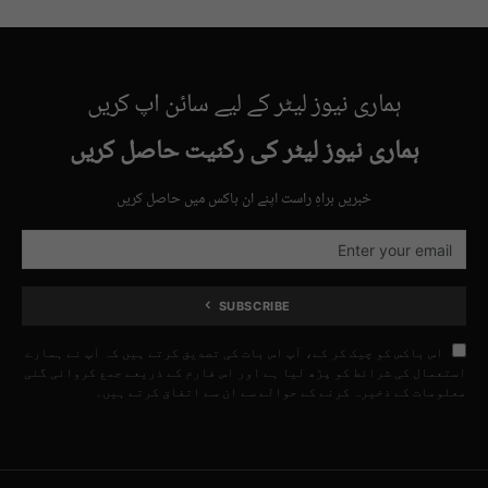
ہماری نیوز لیٹر کے لیے سائن اپ کریں
ہماری نیوز لیٹر کی رکنیت حاصل کریں
خبریں براہِ راست اپنے ان باکس میں حاصل کریں
SUBSCRIBE
اس باکس کو چیک کر کے، آپ اس بات کی تصدیق کرتے ہیں کہ آپ نے ہمارے
استعمال کی شرائط کو پڑھ لیا ہے اور اس فارم کے ذریعے جمع کروائی گئی
معلومات کے ذخیرہ کرنے کے حوالے سے ان سے اتفاق کرتے ہیں۔