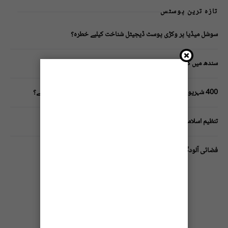
تازہ ترین پوسٹس
سوشل میڈیا پر وکڑی پوسٹ ڈیجیٹل شناخت کیلیے خطرہ؟
سندھ میں گاڑیوں کی انشورنس لازمی قرار
400 شہریوں کیلئے ایک پولیس اہلکار لازمی، کراچی میں صورتحال کیا ہے؟
تنظیم اسلامی کے زیرِ اہتمام ملک گیر آگاہی مہم!
فضائی آلودگی انسانی دماغ کیلیے کیسے خطرناک ثابت ہورہی ہے؟