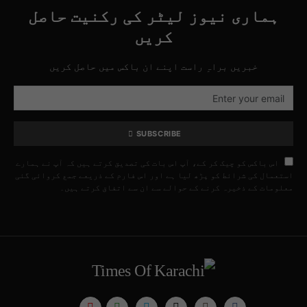
ہماری نیوز لیٹر کی رکنیت حاصل
کریں
خبریں براہِ راست اپنے ان باکس میں حاصل کریں
SUBSCRIBE
اس باکس کو چیک کر کے، آپ اس بات کی تصدیق کرتے ہیں کہ آپ نے ہمارے
استعمال کی شرائط کو پڑھ لیا ہے اور اس فارم کے ذریعے جمع کروائی گئی
معلومات کے ذخیرہ کرنے کے حوالے سے ان سے اتفاق کرتے ہیں۔