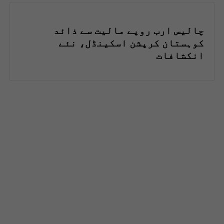
چالیس ارب روپے مالیت سے ذائد
کوہستان کرپشن اسکینڈل، نئے
انکشافات