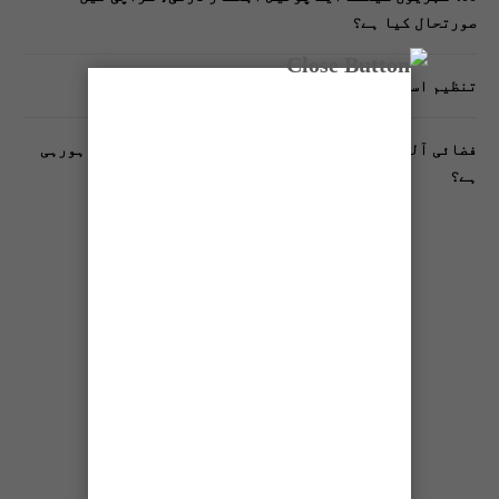
صورتحال کیا ہے؟
تنظیم اسلامی کے زیرِ اہتمام ملک گیر آگاہی مہم!
فضائی آلودگی انسانی دماغ کیلیے کیسے خطرناک ثابت ہورہی
ہے؟