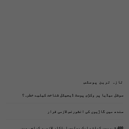
تازہ ترین پوسٹس
سوشل میڈیا پر وکڑی پوسٹ ڈیجیٹل شناخت کیلیے خطرہ؟
سندھ میں گاڑیوں کی انشورنس لازمی قرار
400 شہریوں کیلئے ایک پولیس اہلکار لازمی، کراچی میں