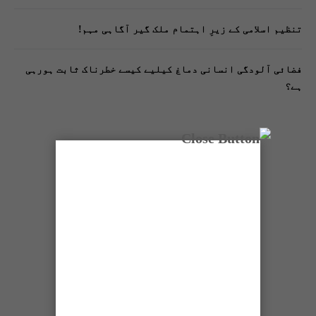
تنظیم اسلامی کے زیرِ اہتمام ملک گیر آگاہی مہم!
فضائی آلودگی انسانی دماغ کیلیے کیسے خطرناک ثابت ہورہی
ہے؟