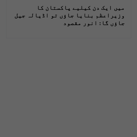
میں ایک دن کیلیے پاکستان کا
وزیراعظم بنایا جاؤں تو اڈیالہ جیل
جاؤں گا: انور مقصود