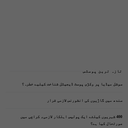
تازہ ترین پوسٹس
سوشل میڈیا پر وکڑی پوسٹ ڈیجیٹل شناخت کیلیے خطرہ؟
سندھ میں گاڑیوں کی انشورنس لازمی قرار
400 شہریوں کیلئے ایک پولیس اہلکار لازمی، کراچی میں
صورتحال کیا ہے؟