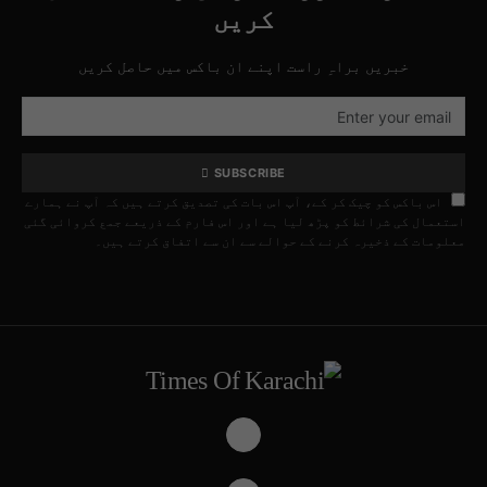
کریں
خبریں براہِ راست اپنے ان باکس میں حاصل کریں
SUBSCRIBE
اس باکس کو چیک کر کے، آپ اس بات کی تصدیق کرتے ہیں کہ آپ نے ہمارے
استعمال کی شرائط کو پڑھ لیا ہے اور اس فارم کے ذریعے جمع کروائی گئی
معلومات کے ذخیرہ کرنے کے حوالے سے ان سے اتفاق کرتے ہیں۔