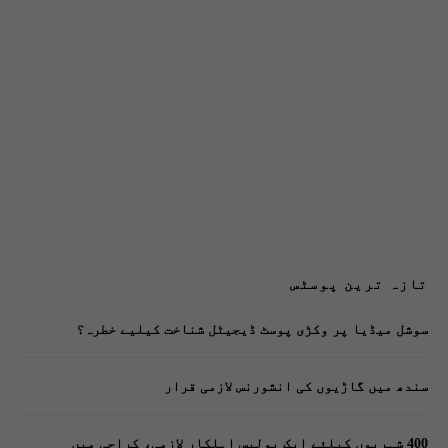
تازہ ترین پوسٹس
سوشل میڈیا پر وکڑی پوسٹ ڈیجیٹل شناخت کیلیے خطرہ؟
سندھ میں گاڑیوں کی انشورنس لازمی قرار
400 شہریوں کیلئے ایک پولیس اہلکار لازمی، کراچی میں