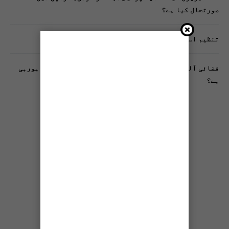
صورتحال کیا ہے؟
تنظیم اسلامی کے زیرِ اہتمام ملک گیر آگاہی مہم!
فضائی آلودگی انسانی دماغ کیلیے کیسے خطرناک ثابت ہورہی
ہے؟