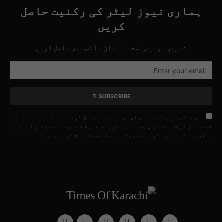
ہماری نیوز لیٹر کی رکنیت حاصل
کریں
خبریں براہِ راست اپنے ان باکس میں حاصل کریں
SUBSCRIBE
اس باکس کو چیک کر کے، آپ اس بات کی تصدیق کرتے ہیں کہ آپ نے ہمارے
استعمال کی شرائط کو پڑھ لیا ہے اور اس فارم کے ذریعے جمع کروائی گئی
معلومات کے ذخیرہ کرنے کے حوالے سے ان سے اتفاق کرتے ہیں۔