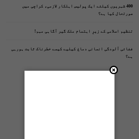
400 شہریوں کیلئے ایک پولیس اہلکار لازمی، کراچی میں
صورتحال کیا ہے؟
تنظیم اسلامی کے زیرِ اہتمام ملک گیر آگاہی مہم!
فضائی آلودگی انسانی دماغ کیلیے کیسے خطرناک ثابت ہورہی
ہے؟