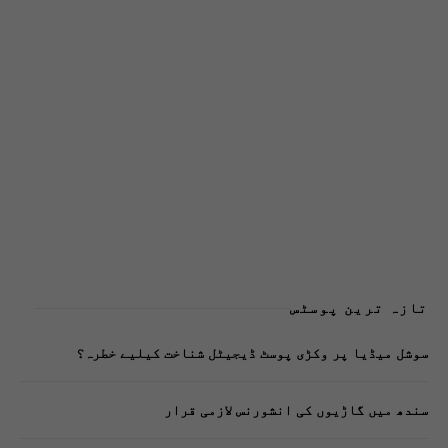
تازہ ترین پوسٹس
سوشل میڈیا پر وکڑی پوسٹ ڈیجیٹل شناخت کیلیے خطرہ؟
سندھ میں گاڑیوں کی انشورنس لازمی قرار