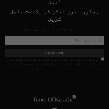
کریں
ہماری نیوز لیٹر کی رکنیت حاصل
کریں
خبریں براہِ راست اپنے ان باکس میں حاصل کریں
SUBSCRIBE
اس باکس کو چیک کر کے، آپ اس بات کی تصدیق کرتے ہیں کہ آپ نے ہمارے
استعمال کی شرائط کو پڑھ لیا ہے اور اس فارم کے ذریعے جمع کروائی گئی
معلومات کے ذخیرہ کرنے کے حوالے سے ان سے اتفاق کرتے ہیں۔