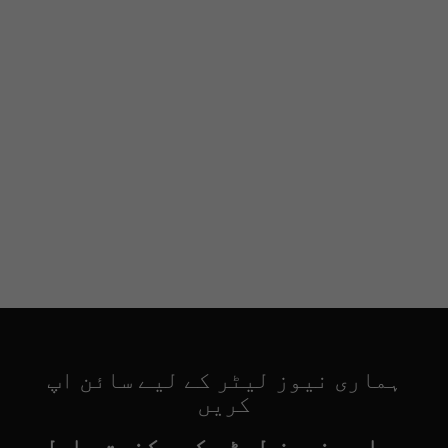
ہماری نیوز لیٹر کے لیے سائن اپ
کریں
ہماری نیوز لیٹر کی رکنیت حاصل