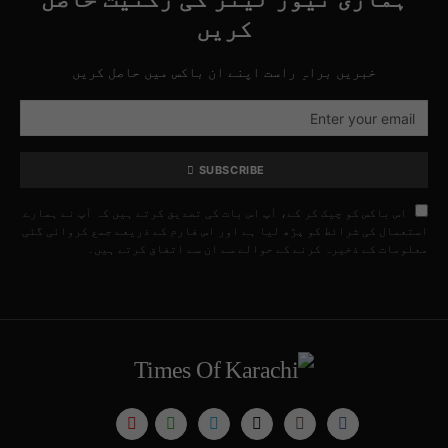
کریں
خبریں براہِ راست اپنے ان باکس میں حاصل کریں
SUBSCRIBE
اس باکس کو چیک کر کے، آپ اس بات کی تصدیق کرتے ہیں کہ آپ نے ہمارے
استعمال کی شرائط کو پڑھ لیا ہے اور اس فارم کے ذریعے جمع کروائی گئی
معلومات کے ذخیرہ کرنے کے حوالے سے ان سے اتفاق کرتے ہیں۔