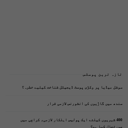
تازہ ترین پوسٹس
سوشل میڈیا پر وکڑی پوسٹ ڈیجیٹل شناخت کیلیے خطرہ؟
سندھ میں گاڑیوں کی انشورنس لازمی قرار
400 شہریوں کیلئے ایک پولیس اہلکار لازمی، کراچی میں
صورتحال کیا ہے؟