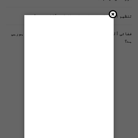
تنظیم اسلامی کے زیرِ اہتمام ملک گیر آگاہی مہم!
فضائی آلودگی انسانی دماغ کیلیے کیسے خطرناک ثابت ہورہی
ہے؟