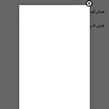
فضائی آلودگی انسانی دماغ کیلیے کیسے خطرناک ثابت ہورہی ہے؟
کراچی کا پہلا مفت فٹنیس کلب فیڈرل بی ایریا بلاک 10 میں قائم