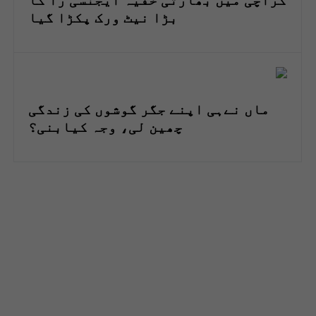
کراچی میں بھارتی خفیہ ایجنسی را کا
بڑا نیٹ ورک پکڑا گیا
ماں نےہی اپنے جگر گوشوں کی زندگی
چھین لی، وجہ کیابنی؟