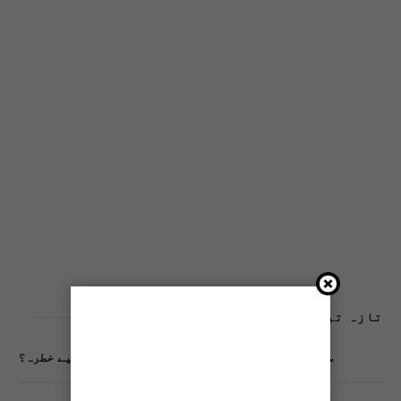
تازہ ترین پوسٹس
سوشل میڈیا پر وکڑی پوسٹ ڈیجیٹل شناخت کیلیے خطرہ؟