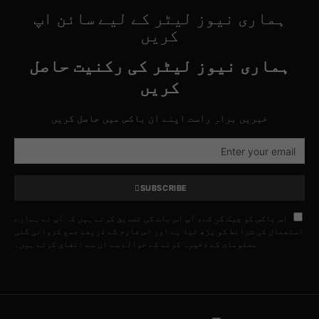
ہماری نیوز لیٹر کے لیے سائن اپ
کریں
ہماری نیوز لیٹر کی رکنیت حاصل
کریں
خبریں براہِ راست اپنے ان باکس میں حاصل کریں
SUBSCRIBE
اس باکس کو چیک کر کے، آپ اس بات کی تصدیق کرتے ہیں کہ آپ نے ہمارے
استعمال کی شرائط کو پڑھ لیا ہے اور اس فارم کے ذریعے جمع کروائی گئی
معلومات کے ذخیرہ کرنے کے حوالے سے ان سے اتفاق کرتے ہیں۔