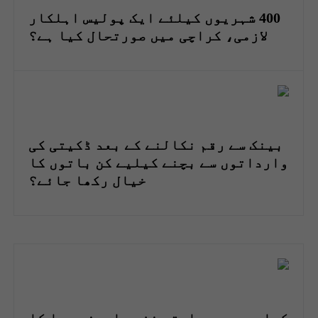
400 شہریوں کیلئے ایک پولیس اہلکار
لازمی، کراچی میں صورتحال کیا ہے؟
بینک سے رقم نکالنے کے بعد ڈکیتی کی
وارداتوں سے بچنے کیلیے کن باتوں کا
خیال رکھا جائے؟