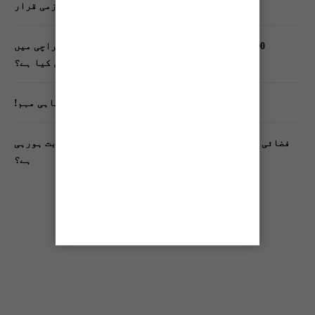
سندھ میں گاڑیوں کی انشورنس لازمی قرار
400 شہریوں کیلئے ایک پولیس اہلکار لازمی، کراچی میں
صورتحال کیا ہے؟
تنظیم اسلامی کے زیرِ اہتمام ملک گیر آگاہی مہم!
فضائی آلودگی انسانی دماغ کیلیے کیسے خطرناک ثابت ہورہی
ہے؟