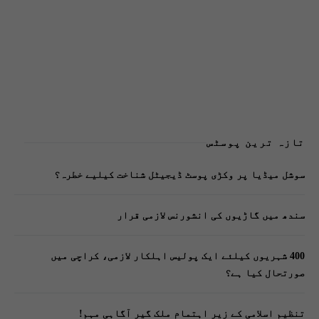
تازہ ترین پوسٹس
سوشل میڈیا پر وکڑی پوسٹ ڈیجیٹل شناخت کیلیے خطرہ؟
سندھ میں گاڑیوں کی انشورنس لازمی قرار
400 شہریوں کیلئے ایک پولیس اہلکار لازمی، کراچی میں
صورتحال کیا ہے؟
تنظیم اسلامی کے زیرِ اہتمام ملک گیر آگاہی مہم!