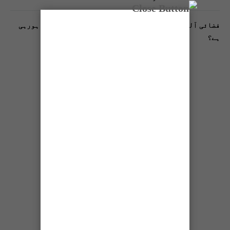
فضائی آلودگی انسانی دماغ کیلیے کیسے خطرناک ثابت ہورہی
ہے؟