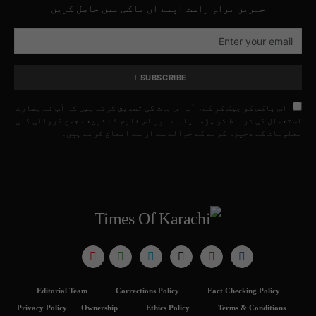
خبریں براہِ راست اپنے ان باکس میں حاصل کریں
SUBSCRIBE
اس باکس کو چیک کر کے، آپ اس بات کی تصدیق کرتے ہیں کہ آپ نے ہمارے
استعمال کی شرائط کو پڑھ لیا ہے اور اس فارم کے ذریعے جمع کروائی گئی
معلومات کے ذخیرہ کرنے کے حوالے سے ان سے اتفاق کرتے ہیں۔
Editorial Team
Corrections Policy
Fact Checking Policy
Privacy Policy
Ownership
Ethics Policy
Terms & Conditions