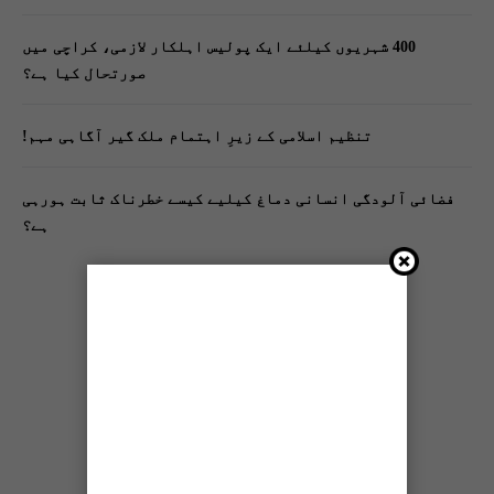
400 شہریوں کیلئے ایک پولیس اہلکار لازمی، کراچی میں
صورتحال کیا ہے؟
تنظیم اسلامی کے زیرِ اہتمام ملک گیر آگاہی مہم!
فضائی آلودگی انسانی دماغ کیلیے کیسے خطرناک ثابت ہورہی
ہے؟