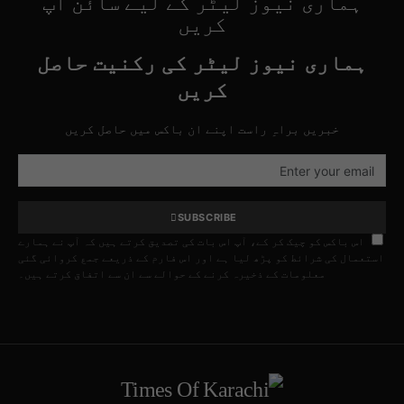
ہماری نیوز لیٹر کے لیے سائن اپ
کریں
ہماری نیوز لیٹر کی رکنیت حاصل
کریں
خبریں براہِ راست اپنے ان باکس میں حاصل کریں
SUBSCRIBE
اس باکس کو چیک کر کے، آپ اس بات کی تصدیق کرتے ہیں کہ آپ نے ہمارے
استعمال کی شرائط کو پڑھ لیا ہے اور اس فارم کے ذریعے جمع کروائی گئی
معلومات کے ذخیرہ کرنے کے حوالے سے ان سے اتفاق کرتے ہیں۔