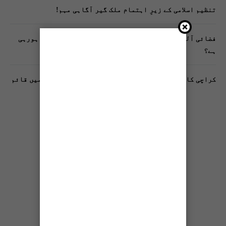
تنظیم اسلامی کے زیرِ اہتمام ملک گیر آگاہی مہم!
فضائی آلودگی انسانی دماغ کیلیے کیسے خطرناک ثابت ہورہی
ہے؟
کراچی کا پہلا مفت فٹنیس کلب فیڈرل بی ایریا بلاک 10 میں قائم