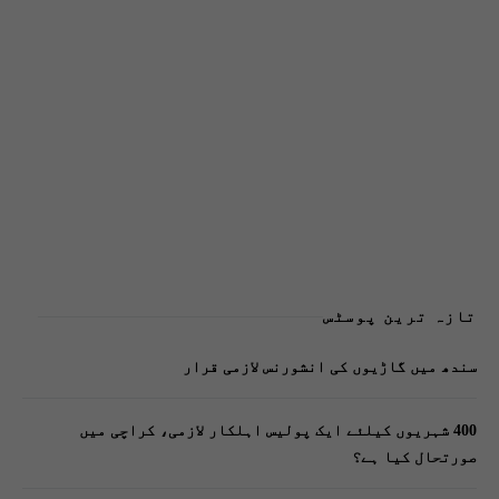
تازہ ترین پوسٹس
سندھ میں گاڑیوں کی انشورنس لازمی قرار
400 شہریوں کیلئے ایک پولیس اہلکار لازمی، کراچی میں
صورتحال کیا ہے؟