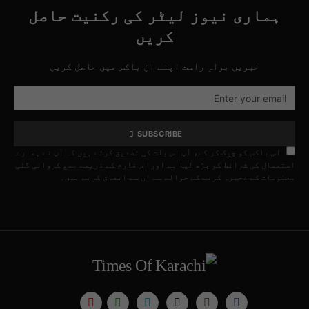
ہماری نیوز لیٹر کی رکنیت حاصل
کریں
خبریں براہِ راست اپنے ان باکس میں حاصل کریں
SUBSCRIBE
اس باکس کو چیک کر کے، آپ اس بات کی تصدیق کرتے ہیں کہ آپ نے ہمارے
استعمال کی شرائط کو پڑھ لیا ہے اور اس فارم کے ذریعے جمع کروائی گئی
معلومات کے ذخیرہ کرنے کے حوالے سے ان سے اتفاق کرتے ہیں۔