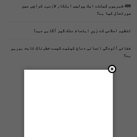
400 شہریوں کیلئے ایک پولیس اہلکار لازمی، کراچی میں
صورتحال کیا ہے؟
تنظیم اسلامی کے زیرِ اہتمام ملک گیر آگاہی مہم!
فضائی آلودگی انسانی دماغ کیلیے کیسے خطرناک ثابت ہورہی
ہے؟