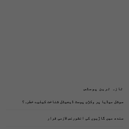
تازہ ترین پوسٹس
سوشل میڈیا پر وکڑی پوسٹ ڈیجیٹل شناخت کیلیے خطرہ؟
سندھ میں گاڑیوں کی انشورنس لازمی قرار