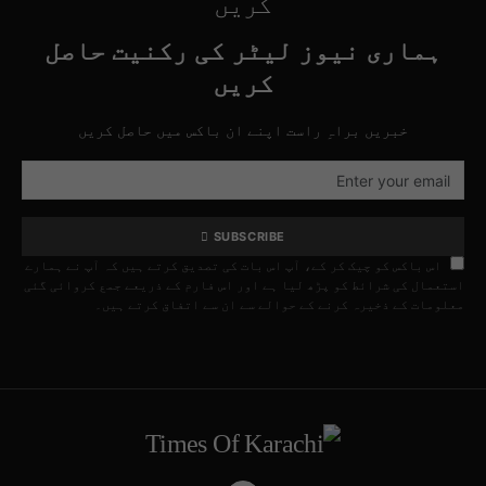
کریں
ہماری نیوز لیٹر کی رکنیت حاصل
کریں
خبریں براہِ راست اپنے ان باکس میں حاصل کریں
SUBSCRIBE
اس باکس کو چیک کر کے، آپ اس بات کی تصدیق کرتے ہیں کہ آپ نے ہمارے
استعمال کی شرائط کو پڑھ لیا ہے اور اس فارم کے ذریعے جمع کروائی گئی
معلومات کے ذخیرہ کرنے کے حوالے سے ان سے اتفاق کرتے ہیں۔