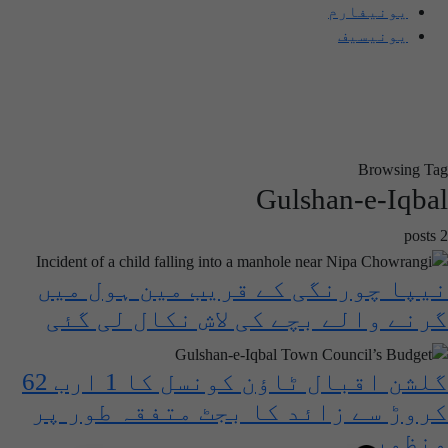
یونیفارم
یونیسیف
Browsing Tag
Gulshan-e-Iqbal
2 posts
نیپا چورنگی کے قریب مین ہول میں
گرنے والے بچے کی لاش نکال لی گئی
گلشن اقبال ٹاؤن کونسل کا 1 ارب 62
کروڑ سے زائد کا بجٹ متفقہ طور پر
منظور