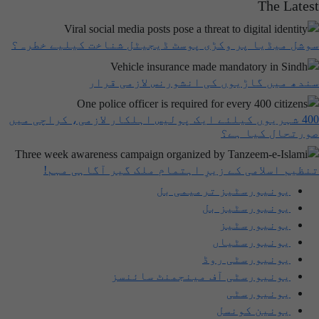
The Latest
سوشل میڈیا پر وکڑی پوسٹ ڈیجیٹل شناخت کیلیے خطرہ؟
سندھ میں گاڑیوں کی انشورنس لازمی قرار
400 شہریوں کیلئے ایک پولیس اہلکار لازمی، کراچی میں
صورتحال کیا ہے؟
تنظیم اسلامی کے زیرِ اہتمام ملک گیر آگاہی مہم!
یونیورسٹیز ترمیمی بل
یونیورسٹیز بل
یونیورسٹیز
یونیورسٹیاں
یونیورسٹی روڈ
یونیورسٹی آف مینجمنٹ سائنسز
یونیورسٹی
یونین کونسل