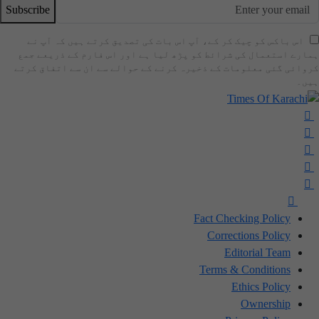
Subscribe
اس باکس کو چیک کر کے، آپ اس بات کی تصدیق کرتے ہیں کہ آپ نے
ہمارے استعمال کی شرائط کو پڑھ لیا ہے اور اس فارم کے ذریعے جمع
کروائی گئی معلومات کے ذخیرہ کرنے کے حوالے سے ان سے اتفاق کرتے
ہیں۔
Fact Checking Policy
Corrections Policy
Editorial Team
Terms & Conditions
Ethics Policy
Ownership