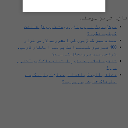
تازہ ترین پوسٹس
سوشل میڈیا پر وکڑی پوسٹ ڈیجیٹل شناخت
کیلیے خطرہ؟
سندھ میں گاڑیوں کی انشورنس لازمی قرار
400 شہریوں کیلئے ایک پولیس اہلکار لازمی،
کراچی میں صورتحال کیا ہے؟
تنظیم اسلامی کے زیرِ اہتمام ملک گیر آگاہی
مہم!
فضائی آلودگی انسانی دماغ کیلیے کیسے
خطرناک ثابت ہورہی ہے؟