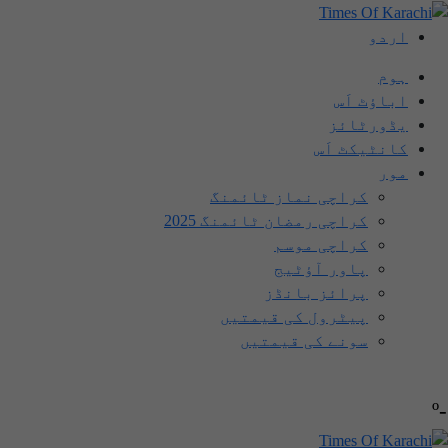
اردو
ہوم
اباؤٹ اَس
یڈورٹائز
کانٹیکٹ اَس
مور
کراچی نماز ٹائمنگ
کراچی رمضان ٹائمنگ 2025
کراچی موسم
پاور آؤٹیج
پرائز بانڈز
پیٹرول کی قیمتیں
سونے کی قیمتیں
-º