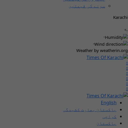
سونے کی قیمتیں
Karachi
-º
-
-
Weather
by weatherin.org
English
پاکستان بھارت کشیدگی
کراچی
پاکستان