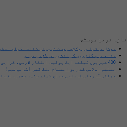
تازہ ترین پوسٹس
سوشل میڈیا پر وکڑی پوسٹ ڈیجیٹل شناخت کیلیے خطر
سندھ میں گاڑیوں کی انشورنس لازمی قرار
400 شہریوں کیلئے ایک پولیس اہلکار لازمی، کراچی میں صورتحال کیا ہے؟
تنظیم اسلامی کے زیرِ اہتمام ملک گیر آگاہی مہم!
فضائی آلودگی انسانی دماغ کیلیے کیسے خطرناک ثاب