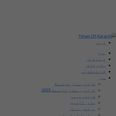
اردو
ہوم
اباؤٹ اَس
یڈورٹائز
کانٹیکٹ اَس
مور
کراچی نماز ٹائمنگ
کراچی رمضان ٹائمنگ 2025
کراچی موسم
پاور آؤٹیج
پرائز بانڈز
پیٹرول کی قیمتیں