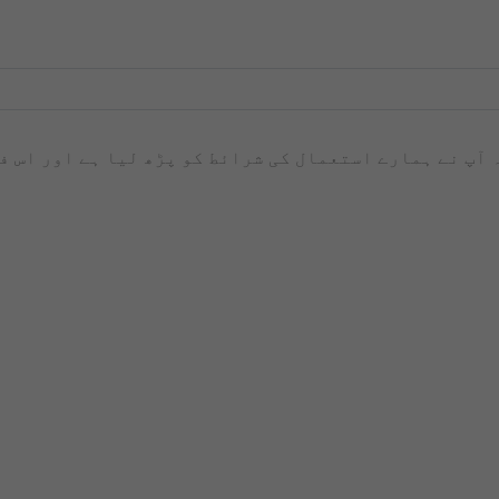
ہ آپ نے ہمارے استعمال کی شرائط کو پڑھ لیا ہے اور اس 