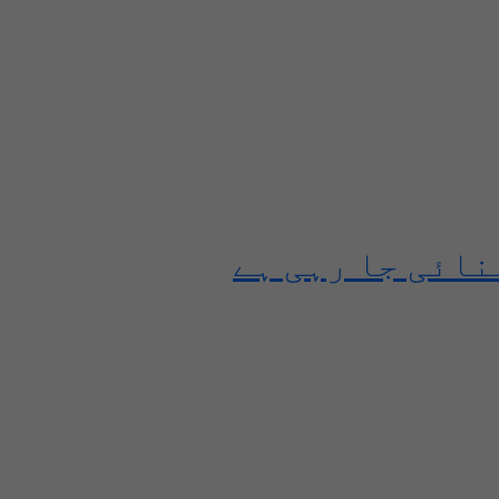
نائی جا رہی ہے