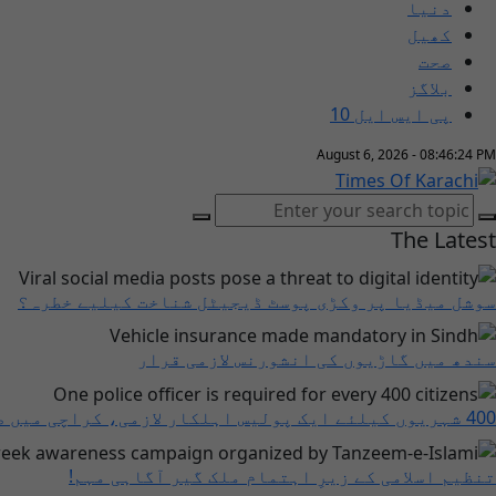
دنیا
کھیل
صحت
بلاگز
پی ایس ایل 10
August 6, 2026 - 08:46:25 PM
The Latest
سوشل میڈیا پر وکڑی پوسٹ ڈیجیٹل شناخت کیلیے خطرہ؟
سندھ میں گاڑیوں کی انشورنس لازمی قرار
400 شہریوں کیلئے ایک پولیس اہلکار لازمی، کراچی میں صورتحال کیا ہے؟
تنظیم اسلامی کے زیرِ اہتمام ملک گیر آگاہی مہم!