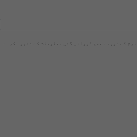
فارم کے ذریعے جمع کروائی گئی معلومات کے ذخیرہ کرنے