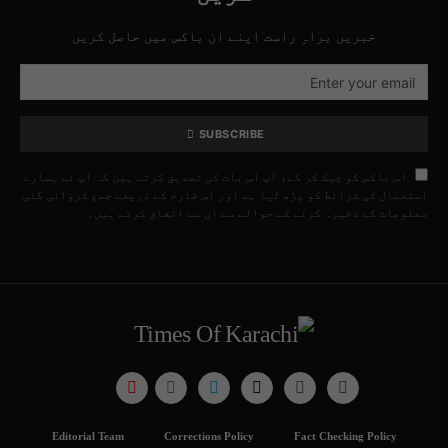
خبریں براہِ راست اپنے ان باکس میں حاصل کریں
SUBSCRIBE
اس باکس کو چیک کر کے، آپ اس بات کی تصدیق کرتے ہیں کہ آپ نے ہمارے
استعمال کی شرائط کو پڑھ لیا ہے اور اس فارم کے ذریعے جمع کروائی گئی
معلومات کے ذخیرہ کرنے کے حوالے سے ان سے اتفاق کرتے ہیں۔
Editorial Team
Corrections Policy
Fact Checking Policy