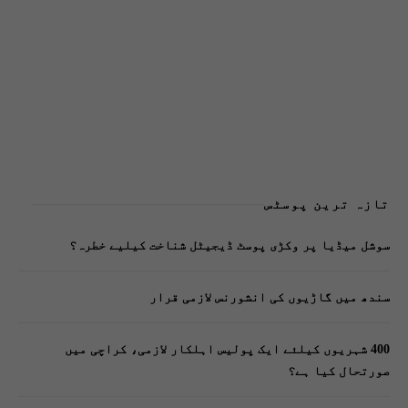
تازہ ترین پوسٹس
سوشل میڈیا پر وکڑی پوسٹ ڈیجیٹل شناخت کیلیے خطرہ؟
سندھ میں گاڑیوں کی انشورنس لازمی قرار
400 شہریوں کیلئے ایک پولیس اہلکار لازمی، کراچی میں
صورتحال کیا ہے؟