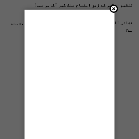
تنظیم اسلامی کے زیرِ اہتمام ملک گیر آگاہی مہم!
فضائی آلودگی انسانی دماغ کیلیے کیسے خطرناک ثابت ہورہی
ہے؟