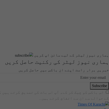
ہماری نیوز لیٹر کے لیے سائن اپ کریں
ہماری نیوز لیٹر کی رکنیت حاصل کریں
خبریں براہِ راست اپنے ان باکس میں حاصل کریں
Subscribe
اس باکس کو چیک کر کے، آپ اس بات کی تصدیق کرتے ہیں 
کے حوالے سے ان سے اتفاق کرتے ہیں۔