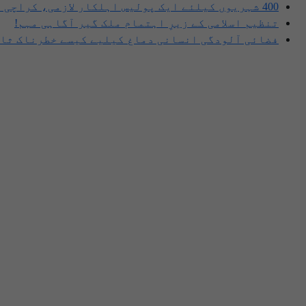
400 شہریوں کیلئے ایک پولیس اہلکار لازمی، کراچی میں صورتحال کیا ہے؟
تنظیم اسلامی کے زیرِ اہتمام ملک گیر آگاہی مہم!
فضائی آلودگی انسانی دماغ کیلیے کیسے خطرناک ثاب