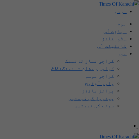
اردو
ہوم
اباؤٹ اَس
یڈورٹائز
کانٹیکٹ اَس
مور
کراچی نماز ٹائمنگ
کراچی رمضان ٹائمنگ 2025
کراچی موسم
پاور آؤٹیج
پرائز بانڈز
پیٹرول کی قیمتیں
سونے کی قیمتیں
-º