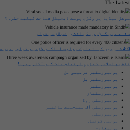
The Latest
سوشل میڈیا پر وکڑی پوسٹ ڈیجیٹل شناخت کیلیے خطرہ؟
سندھ میں گاڑیوں کی انشورنس لازمی قرار
400 شہریوں کیلئے ایک پولیس اہلکار لازمی، کراچی میں صورتحال کیا ہے؟
تنظیم اسلامی کے زیرِ اہتمام ملک گیر آگاہی مہم!
یونیورسٹیز ترمیمی بل
یونیورسٹیز بل
یونیورسٹیز
یونیورسٹیاں
یونیورسٹی روڈ
یونیورسٹی آف مینجمنٹ سائنسز
یونیورسٹی
یونین کونسل
یونیفارم