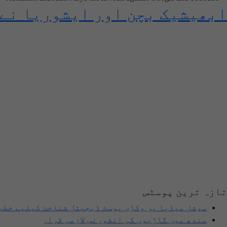
ابھیشیک بچن اور ایشوریا نے 
تازہ ترین پوسٹس
سوشل میڈیا پر وکڑی پوسٹ ڈیجیٹل شناخت کیلیے خطر
سندھ میں گاڑیوں کی انشورنس لازمی قرار