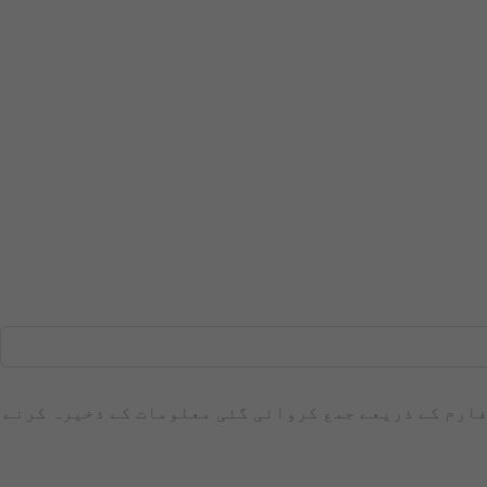
 فارم کے ذریعے جمع کروائی گئی معلومات کے ذخیرہ کرنے