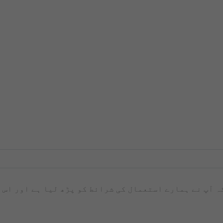
کہ آپ نے ہمارے استعمال کی شرائط کو پڑھ لیا ہے اور اس