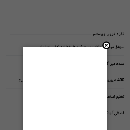
تازہ ترین پوسٹس
سوشل میڈیا پر وکڑی پوسٹ ڈیجیٹل شناخت کیلیے خطرہ؟
سندھ میں گاڑیوں کی انشورنس لازمی قرار
400 شہریوں کیلئے ایک پولیس اہلکار لازمی، کراچی میں صورتحال کیا ہے؟
تنظیم اسلامی کے زیرِ اہتمام ملک گیر آگاہی مہم!
فضائی آلودگی انسانی دماغ کیلیے کیسے خطرناک ثابت ہورہی ہے؟