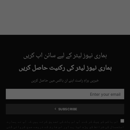
ہماری نیوز لیٹر کے لیے سائن اپ کریں
ہماری نیوز لیٹر کی رکنیت حاصل کریں
خبریں براہِ راست اپنے ان باکس میں حاصل کریں
SUBSCRIBE
اس باکس کو چیک کر کے، آپ اس بات کی تصدیق کرتے ہیں کہ آپ نے ہمارے
استعمال کی شرائط کو پڑھ لیا ہے اور اس فارم کے ذریعے جمع کروائی گئی