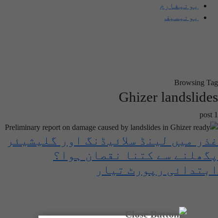
یونیفارم
یونیسیف
Browsing Tag
Ghizer landslides
1 post
غذر میں لینڈ سلائیڈنگ اور گلیشیئر
پگھلنے سے کتنا نقصان ہوا؟
ابتدائی رپورٹ تیار