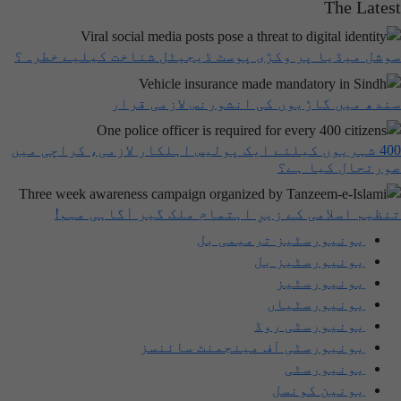
The Latest
سوشل میڈیا پر وکڑی پوسٹ ڈیجیٹل شناخت کیلیے خطرہ؟
سندھ میں گاڑیوں کی انشورنس لازمی قرار
400 شہریوں کیلئے ایک پولیس اہلکار لازمی، کراچی میں
صورتحال کیا ہے؟
تنظیم اسلامی کے زیرِ اہتمام ملک گیر آگاہی مہم!
یونیورسٹیز ترمیمی بل
یونیورسٹیز بل
یونیورسٹیز
یونیورسٹیاں
یونیورسٹی روڈ
یونیورسٹی آف مینجمنٹ سائنسز
یونیورسٹی
یونین کونسل