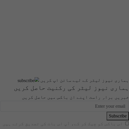
ہماری نیوز لیٹر کے لیے سائن اپ کریں
ہماری نیوز لیٹر کی رکنیت حاصل کریں
خبریں براہِ راست اپنے ان باکس میں حاصل کریں
Subscribe
اس باکس کو چیک کر کے، آپ اس بات کی تصدیق کرتے ہیں