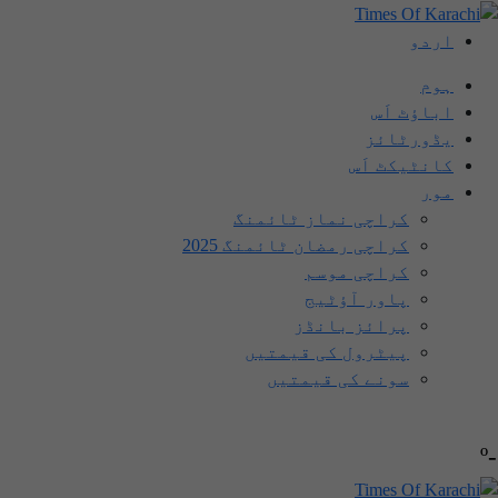
اردو
ہوم
اباؤٹ اَس
یڈورٹائز
کانٹیکٹ اَس
مور
کراچی نماز ٹائمنگ
کراچی رمضان ٹائمنگ 2025
کراچی موسم
پاور آؤٹیج
پرائز بانڈز
پیٹرول کی قیمتیں
سونے کی قیمتیں
-º