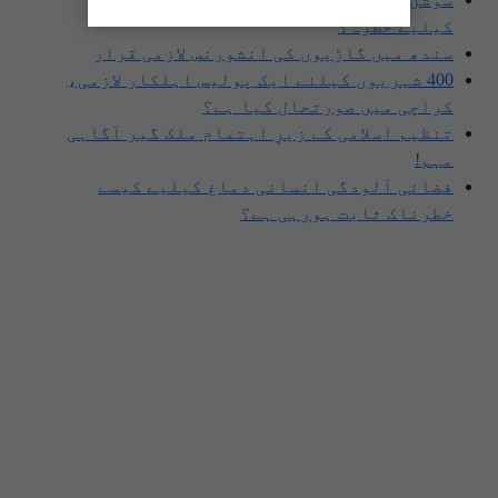
کیلیے خطرہ؟
سندھ میں گاڑیوں کی انشورنس لازمی قرار
400 شہریوں کیلئے ایک پولیس اہلکار لازمی،
کراچی میں صورتحال کیا ہے؟
تنظیم اسلامی کے زیرِ اہتمام ملک گیر آگاہی
مہم!
فضائی آلودگی انسانی دماغ کیلیے کیسے
خطرناک ثابت ہورہی ہے؟