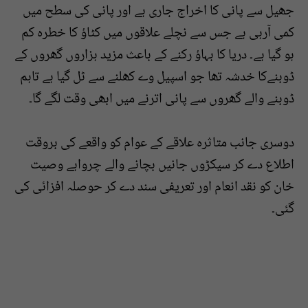
جھیل سے پانی کا اخراج جاری ہے اور پانی کی سطح میں
کمی آرہی ہے جس سے نچلے علاقوں میں کٹاؤ کا خطرہ کم
ہو گیا ہے۔ دریا کا بہاؤ رکنے کے باعث مزید ہزاروں گھروں کے
ڈوبنےکا خدشہ تھا جو اسپیل وے کھلنے سے ٹل گیا ہے تاہم
ڈوبنے والے گھروں سے پانی اترنے میں ابھی وقت لگے گا۔
دوسری جانب متاثرہ علاقے کے عوام کو واقعے کی بروقت
اطلاع دے کر سیکڑوں جانيں بچانے والے چرواہے وصیت
خان کو نقد انعام اور تعریفی سند دے کر حوصلہ افزائی کی
گئی۔