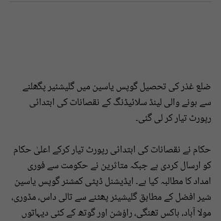
ضلع غذر کی تحصیل گوپس یاسین میں گلیشئیر پگھلنے
سے ہونے والی لینڈ سلائیڈنگ کے نقصانات کی ابتدائی
رپورٹ تیار کر لی گئی۔
حکام نے نقصانات کی ابتدائی رپورٹ تیار کرکے اعلیٰ حکام
کو ارسال کردی ہے جبکہ متاثرین نے حکومت سے فوری
امداد کا مطالبہ کیا ہے۔ ایڈیشنل ڈپٹی کمشنر گوپس یاسین
شیر افضل کے مطابق گلیشیئر پھٹنے سے تالی داس، مڈوری،
مولا آباد، ہاکس تھنگی، راؤشن اور گوتھ کے کئی دیہاتوں