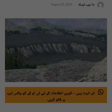
by
ویب ڈیسک
August 23, 2025
اپ ڈیٹ رہیں – فوری اطلاعات کے لیے ٹی او کے کو واٹس ایپ
پر فالو کریں۔