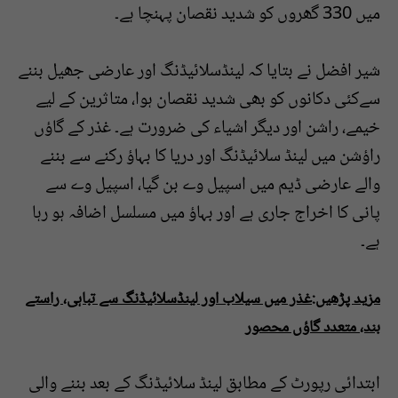
میں 330 گھروں کو شدید نقصان پہنچا ہے۔
شیر افضل نے بتایا کہ لینڈسلائیڈنگ اور عارضی جھیل بننے
سےکئی دکانوں کو بھی شدید نقصان ہوا، متاثرین کے لیے
خیمے، راشن اور دیگر اشیاء کی ضرورت ہے۔ غذر کے گاؤں
راؤشن میں لینڈ سلائیڈنگ اور دریا کا بہاؤ رکنے سے بننے
والے عارضی ڈیم میں اسپیل وے بن گیا، اسپیل وے سے
پانی کا اخراج جاری ہے اور بہاؤ میں مسلسل اضافہ ہو رہا
ہے۔
مزید پڑھیں:غذر میں سیلاب اور لینڈسلائیڈنگ سے تباہی، راستے
بند، متعدد گاؤں محصور
ابتدائی رپورٹ کے مطابق لینڈ سلائیڈنگ کے بعد بننے والی