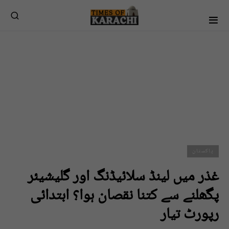
پاکستان
غذر میں لینڈ سلائیڈنگ اور گلیشیئر
پگھلنے سے کتنا نقصان ہوا؟ ابتدائی
رپورٹ تیار