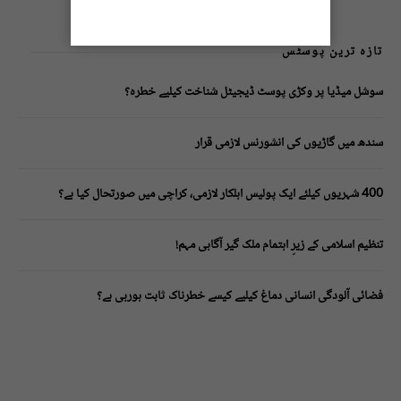
تازہ ترین پوسٹس
سوشل میڈیا پر وکڑی پوسٹ ڈیجیٹل شناخت کیلیے خطرہ؟
سندھ میں گاڑیوں کی انشورنس لازمی قرار
400 شہریوں کیلئے ایک پولیس اہلکار لازمی، کراچی میں صورتحال کیا ہے؟
تنظیم اسلامی کے زیرِ اہتمام ملک گیر آگاہی مہم!
فضائی آلودگی انسانی دماغ کیلیے کیسے خطرناک ثابت ہورہی ہے؟