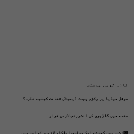
تازہ ترین پوسٹس
سوشل میڈیا پر وکڑی پوسٹ ڈیجیٹل شناخت کیلیے خطرہ؟
سندھ میں گاڑیوں کی انشورنس لازمی قرار
400 شہریوں کیلئے ایک پولیس اہلکار لازمی، کراچی میں