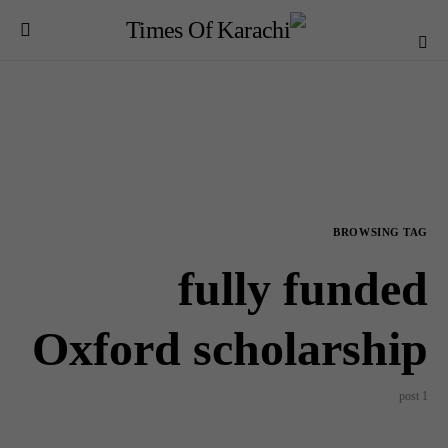
BROWSING TAG
fully funded
Oxford scholarship
1 post