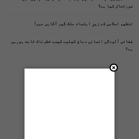
صورتحال کیا ہے؟
تنظیم اسلامی کے زیرِ اہتمام ملک گیر آگاہی مہم!
فضائی آلودگی انسانی دماغ کیلیے کیسے خطرناک ثابت ہورہی
ہے؟