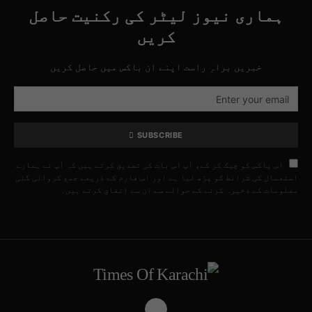
ہماری نیوز لیٹر کی رکنیت حاصل
کریں
خبریں براہِ راست اپنے ان باکس میں حاصل کریں
SUBSCRIBE
اس باکس کو چیک کر کے، آپ اس بات کی تصدیق کرتے ہیں کہ آپ نے ہمارے
استعمال کی شرائط کو پڑھ لیا ہے اور اس فارم کے ذریعے جمع کروائی گئی
معلومات کے ذخیرہ کرنے کے حوالے سے ان سے اتفاق کرتے ہیں۔