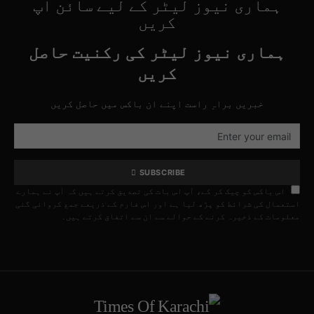
ہماری نیوز لیٹر کے لیے سائن اپ
کریں
ہماری نیوز لیٹر کی رکنیت حاصل
کریں
خبریں براہِ راست اپنے ان باکس میں حاصل کریں
SUBSCRIBE
اس باکس کو چیک کر کے، آپ اس بات کی تصدیق کرتے ہیں کہ آپ نے ہمارے
استعمال کی شرائط کو پڑھ لیا ہے اور اس فارم کے ذریعے جمع کروائی گئی
معلومات کے ذخیرہ کرنے کے حوالے سے ان سے اتفاق کرتے ہیں۔