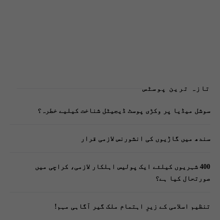
تازہ ترین پوسٹس
سوشل میڈیا پر وکڑی پوسٹ ڈیجیٹل شناخت کیلیے خطرہ؟
سندھ میں گاڑیوں کی انشورنس لازمی قرار
400 شہریوں کیلئے ایک پولیس اہلکار لازمی، کراچی میں
صورتحال کیا ہے؟
تنظیم اسلامی کے زیرِ اہتمام ملک گیر آگاہی مہم!