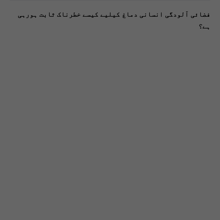
فضائی آلودگی انسانی دماغ کیلیے کیسے خطرناک ثابت ہورہی
ہے؟