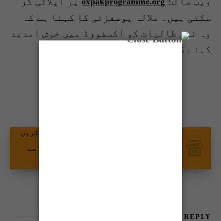
ویب سائٹ
پر اپلائی کر
oxpakprogramme.org
سکتی ہیں۔ ملالہ یوسفزئی کا کہنا ہے کہ
وہ نئی طالبات کو آکسفورڈ میں خوش آمدید
کہنے کی منتظر ہیں۔
شیئر کریں
گوگل نیوز پر ٹائمز آف کراچی کو فالو کریں
اور اپنی پسندیدہ مواد کو زیادہ تیزی سے
دیکھیں۔
LEAVE A REPLY