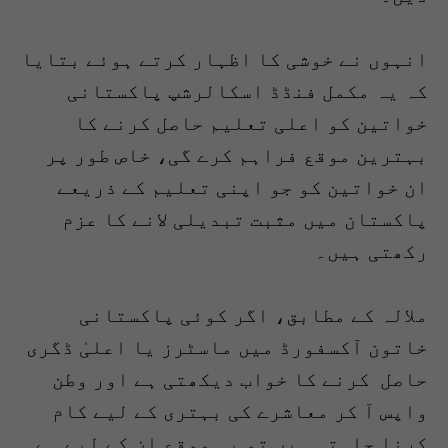
انہوں نے خوشی کا اظہار کرتے ہوئے بتایا
کہ یہ مکمل فنڈڈ اسکالرشپ پاکستانی
خواتین کو اعلی تعلیم حاصل کرنے کا
بہترین موقع فراہم کرے گی، خاص طور پر
ان خواتین کو جو اپنی تعلیم کے ذریعے
پاکستان میں مثبت تبدیلی لانے کا عزم
رکھتی ہیں۔
ملالہ کے مطابق، اگر کوئی پاکستانی
خاتون آکسفورڈ میں ماسٹرز یا اعلیٰ ڈگری
حاصل کرنے کا خواب دیکھتی ہے اور وطن
واپس آ کر معاشرے کی بہتری کے لیے کام
کرنا چاہتی ہیں تو یہ موقع ان کے لیے ہے۔