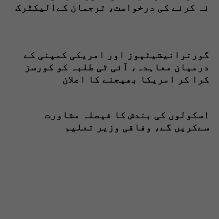
نہ کرنے کی درخواست، ترجمان کےالیکٹرک
کی تردید
گورنرانیشیٹیوز اور امریکی کمپنی کے
درمیان معاہدہ، آئی ٹی طلبہ کو کورسز
کرا کر امریکا بھیجنے کا اعلان
اسکولوں کی بندش کا فیصلہ مشاورت
سےکریں گے، وفاقی وزیر تعلیم