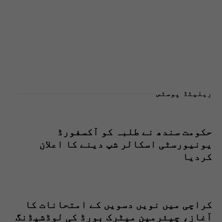
ریلیٹڈ پوسٹس
حکومت سندھ نے طلبہ کو آکسفورڈ
یونیورسٹی اسکالر شپ دینے کا اعلان
کردیا
کراچی میں نویں دسویں کے امتحانات کا
آغاز، چیئرمین میٹرک بورڈ کی لوڈشیڈنگ