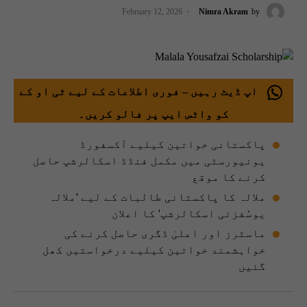
February 12, 2026
Nimra Akram
by
اپ ڈیٹ رہیں – فوری اطلاعات کے لیے ٹی او کے
کو واٹس ایپ پر فالو کریں۔
پاکستانی خواتین کیلیے آکسفورڈ
یونیورسٹی میں مکمل فنڈڈ اسکالرشپ حاصل
کرنے کا موقع
ملالہ کا پاکستانی طالبات کے لیے 'ملالہ
یوسُفزئی اسکالرشپ' کا اعلان
ماسٹرز اور اعلیٰ ڈگری حاصل کرنے کی
خواہشمند خواتین کیلیے درخواستیں کھل
گئیں