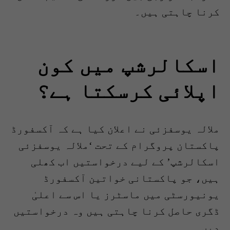
کرنا چاہتی ہیں۔
اسکالرشپ میں کون
اپلائی کرسکتا ہے؟
ملالہ یوسفزئی نے اعلان کیا ہے کہ آکسفورڈ
پاکستان پروگرام کے تحت ‘ملالہ یوسفزئی
اسکالرشپ’ کے لیے درخواستیں اب کھلی
ہیں، جو پاکستانی خواتین آکسفورڈ
یونیورسٹی میں ماسٹرز یا اس سے اعلیٰ
ڈگری حاصل کرنا چاہتی ہیں وہ درخواستیں
دیں۔