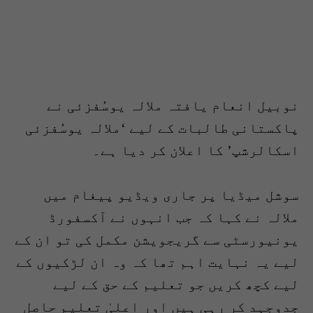
نوبیل انعام یافتہ ملالہ یوسُفزئی نے
پاکستانی طالبات کے لیے ‘ملالہ یوسُفزئی
اسکالرشپ’ کا اعلان کر دیا ہے۔
سوشل میڈیا پر جاری ویڈیو پیغام میں
ملالہ نے کہا کہ جب انہوں نے آکسفورڈ
یونیورسٹی سے گریجویشن مکمل کی تو ان کے
لیے یہ نہایت اہم تھا کہ وہ ان لڑکیوں کے
لیے کچھ کریں جو تعلیم کے حق کے لیے
جدوجہد کر رہی ہیں اور اعلیٰ تعلیم حاصل