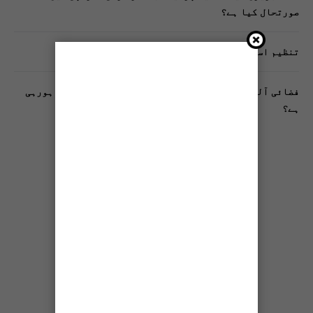
صورتحال کیا ہے؟
تنظیم اسلامی کے زیرِ اہتمام ملک گیر آگاہی مہم!
فضائی آلودگی انسانی دماغ کیلیے کیسے خطرناک ثابت ہورہی
ہے؟