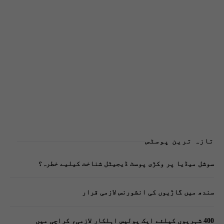
تازہ ترین پوسٹس
سوشل میڈیا پر وکڑی پوسٹ ڈیجیٹل شناخت کیلیے خطرہ؟
سندھ میں گاڑیوں کی انشورنس لازمی قرار
400 شہریوں کیلئے ایک پولیس اہلکار لازمی، کراچی میں