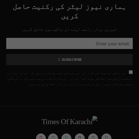
ہماری نیوز لیٹر کی رکنیت حاصل
کریں
خبریں براہِ راست اپنے ان باکس میں حاصل کریں
SUBSCRIBE
اس باکس کو چیک کر کے، آپ اس بات کی تصدیق کرتے ہیں کہ آپ نے ہمارے
استعمال کی شرائط کو پڑھ لیا ہے اور اس فارم کے ذریعے جمع کروائی گئی
معلومات کے ذخیرہ کرنے کے حوالے سے ان سے اتفاق کرتے ہیں۔