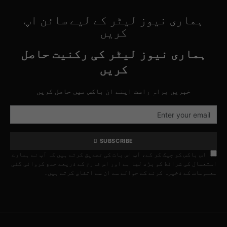
ہماری نیوز لیٹر کے لیے سائن اپ
کریں
ہماری نیوز لیٹر کی رکنیت حاصل
کریں
خبریں براہِ راست اپنے ان باکس میں حاصل کریں
SUBSCRIBE
اس باکس کو چیک کر کے، آپ اس بات کی تصدیق کرتے ہیں کہ آپ نے ہمارے
استعمال کی شرائط کو پڑھ لیا ہے اور اس فارم کے ذریعے جمع کروائی گئی
معلومات کے ذخیرہ کرنے کے حوالے سے ان سے اتفاق کرتے ہیں۔