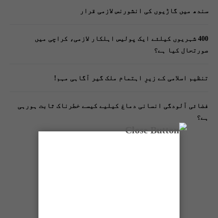
سندھ میں گاڑیوں کی انشورنس لازمی قرار
400 شہریوں کیلئے ایک پولیس اہلکار لازمی، کراچی میں
صورتحال کیا ہے؟
تنظیم اسلامی کے زیرِ اہتمام ملک گیر آگاہی مہم!
فضائی آلودگی انسانی دماغ کیلیے کیسے خطرناک ثابت ہورہی
ہے؟