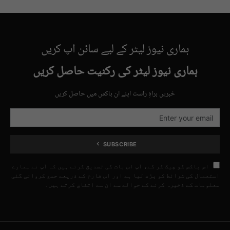
ہماری نیوز لیٹر کے لیے سائن اپ کریں
ہماری نیوز لیٹر کی رکنیت حاصل کریں
خبریں براہِ راست اپنے ان باکس میں حاصل کریں
SUBSCRIBE
اس باکس کو چیک کر کے، آپ اس بات کی تصدیق کرتے ہیں کہ آپ نے ہمارے
استعمال کی شرائط کو پڑھ لیا ہے اور اس فارم کے ذریعے جمع کروائی گئی
معلومات کے ذخیرہ کرنے کے حوالے سے ان سے اتفاق کرتے ہیں۔