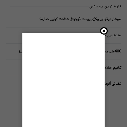
تازہ ترین پوسٹس
سوشل میڈیا پر وکڑی پوسٹ ڈیجیٹل شناخت کیلیے خطرہ؟
سندھ میں گاڑیوں کی انشورنس لازمی قرار
400 شہریوں کیلئے ایک پولیس اہلکار لازمی، کراچی میں صورتحال کیا ہے؟
تنظیم اسلامی کے زیرِ اہتمام ملک گیر آگاہی مہم!
فضائی آلودگی انسانی دماغ کیلیے کیسے خطرناک ثابت ہورہی ہے؟