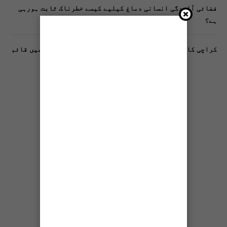
فضائی آلودگی انسانی دماغ کیلیے کیسے خطرناک ثابت ہورہی
ہے؟
کراچی کا پہلا مفت فٹنیس کلب فیڈرل بی ایریا بلاک 10 میں قائم