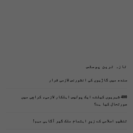
تازہ ترین پوسٹس
سندھ میں گاڑیوں کی انشورنس لازمی قرار
400 شہریوں کیلئے ایک پولیس اہلکار لازمی، کراچی میں
صورتحال کیا ہے؟
تنظیم اسلامی کے زیرِ اہتمام ملک گیر آگاہی مہم!