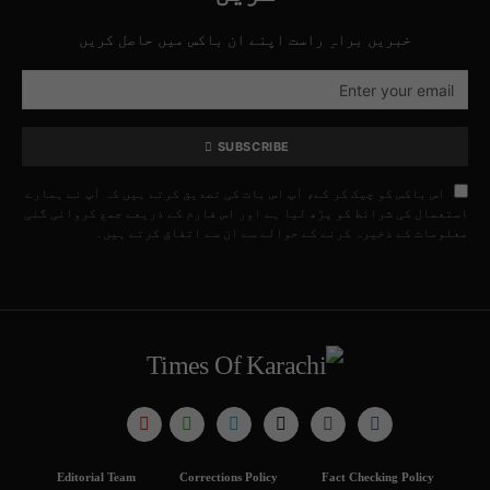
خبریں براہِ راست اپنے ان باکس میں حاصل کریں
SUBSCRIBE
اس باکس کو چیک کر کے، آپ اس بات کی تصدیق کرتے ہیں کہ آپ نے ہمارے
استعمال کی شرائط کو پڑھ لیا ہے اور اس فارم کے ذریعے جمع کروائی گئی
معلومات کے ذخیرہ کرنے کے حوالے سے ان سے اتفاق کرتے ہیں۔
Editorial Team
Corrections Policy
Fact Checking Policy