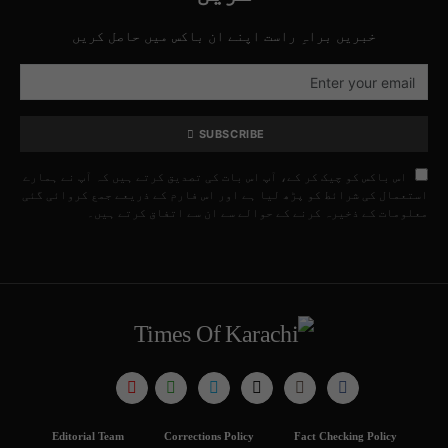
خبریں براہِ راست اپنے ان باکس میں حاصل کریں
SUBSCRIBE
اس باکس کو چیک کر کے، آپ اس بات کی تصدیق کرتے ہیں کہ آپ نے ہمارے
استعمال کی شرائط کو پڑھ لیا ہے اور اس فارم کے ذریعے جمع کروائی گئی
معلومات کے ذخیرہ کرنے کے حوالے سے ان سے اتفاق کرتے ہیں۔
Editorial Team
Corrections Policy
Fact Checking Policy