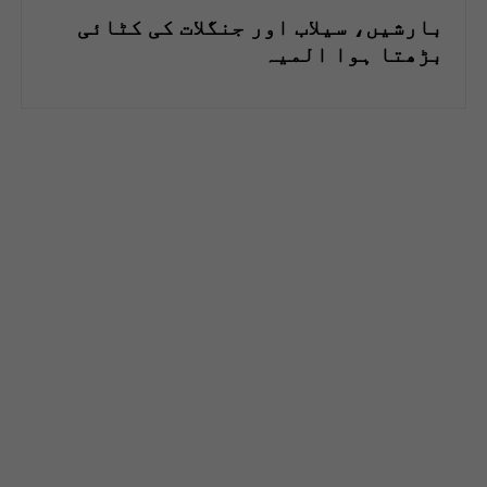
بارشیں، سیلاب اور جنگلات کی کٹائی
بڑھتا ہوا المیہ