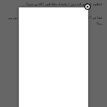
تنظیم اسلامی کے زیرِ اہتمام ملک گیر آگاہی مہم!
فضائی آلودگی انسانی دماغ کیلیے کیسے خطرناک ثابت ہورہی
ہے؟