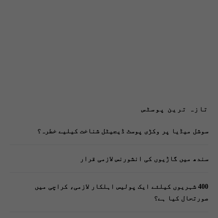
تازہ ترین پوسٹس
سوشل میڈیا پر وکڑی پوسٹ ڈیجیٹل شناخت کیلیے خطرہ؟
سندھ میں گاڑیوں کی انشورنس لازمی قرار
400 شہریوں کیلئے ایک پولیس اہلکار لازمی، کراچی میں
صورتحال کیا ہے؟