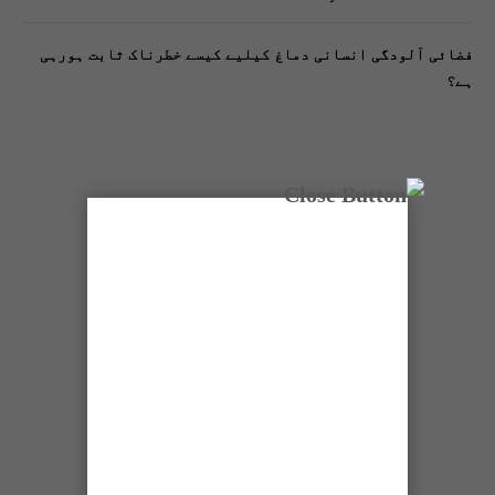
فضائی آلودگی انسانی دماغ کیلیے کیسے خطرناک ثابت ہورہی
ہے؟