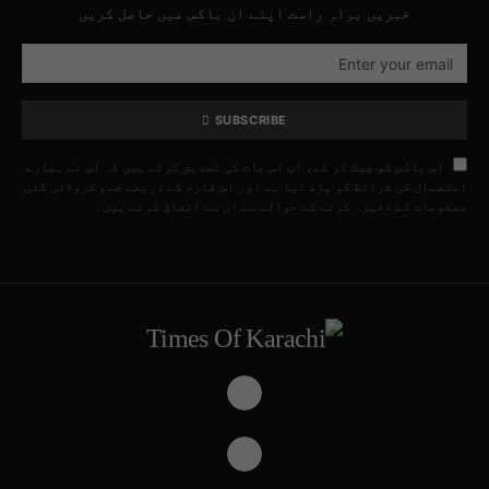
خبریں براہِ راست اپنے ان باکس میں حاصل کریں
SUBSCRIBE
اس باکس کو چیک کر کے، آپ اس بات کی تصدیق کرتے ہیں کہ آپ نے ہمارے
استعمال کی شرائط کو پڑھ لیا ہے اور اس فارم کے ذریعے جمع کروائی گئی
معلومات کے ذخیرہ کرنے کے حوالے سے ان سے اتفاق کرتے ہیں۔