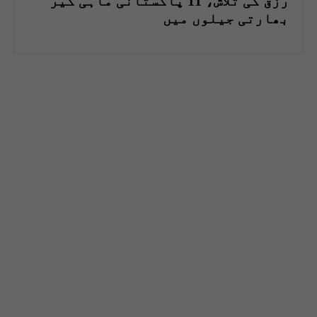
رزق کی تلاش، 11 پاکستانی ماہی گیر
بھارتی جیلوں میں