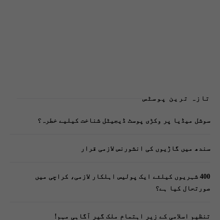
تازہ ترین پوسٹس
سوشل میڈیا پر وکڑی پوسٹ ڈیجیٹل شناخت کیلیے خطرہ؟
سندھ میں گاڑیوں کی انشورنس لازمی قرار
400 شہریوں کیلئے ایک پولیس اہلکار لازمی، کراچی میں
صورتحال کیا ہے؟
تنظیم اسلامی کے زیرِ اہتمام ملک گیر آگاہی مہم!