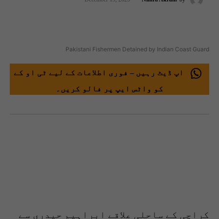
Pakistani Fishermen Detained by Indian Coast Guard
اپ ڈیٹ رہیں – فوری اطلاعات کے لیے ٹی او کے
کو واٹس ایپ پر فالو کریں۔
کراچی کے ساحلی علاقے ابراہیم حیدری سے