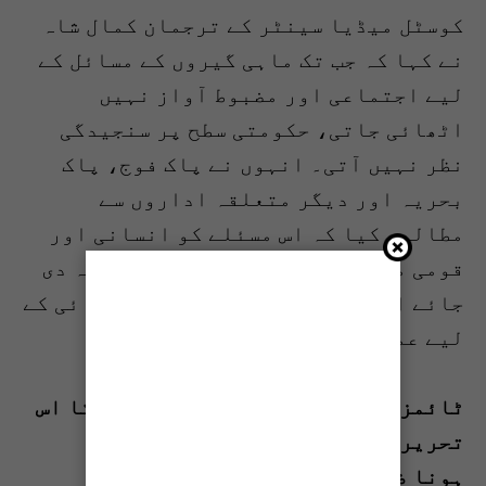
کوسٹل میڈیا سینٹر کے ترجمان کمال شاہ
نے کہا کہ جب تک ماہی گیروں کے مسائل کے
لیے اجتماعی اور مضبوط آواز نہیں
اٹھائی جاتی، حکومتی سطح پر سنجیدگی
نظر نہیں آتی۔ انہوں نے پاک فوج، پاک
بحریہ اور دیگر متعلقہ اداروں سے
مطالبہ کیا کہ اس مسئلے کو انسانی اور
قومی معاملہ سمجھتے ہوئے فوری توجہ دی
جائے اور گرفتار ماہی گیروں کی رہائی کے
لیے عملی اقدامات کیے جائیں۔
ٹائمز آف کراچی کی ادارتی پالیسی کا اس
تحریر کے مندرجات سے متفق
ہونا ضروری نہیں ہے۔