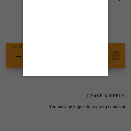
Share this news
گوگل نیوز پر ٹائمز آف کراچی کو فالو کریں
اور اپنی پسندیدہ مواد کو زیادہ تیزی سے
دیکھیں۔
LEAVE A REPLY
You must be
logged in
to post a comment.