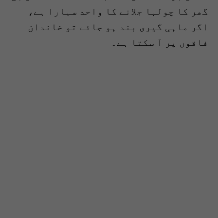
گھر کا چولہا جلانے کا واحد سہارا ہے،
اگر ماہی گیری بند ہو جائے تو خاندان
فاقوں پر آ سکتا ہے۔