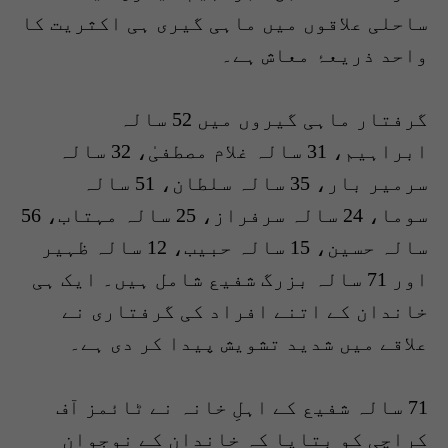
ساحلی علاقوں میں ماہی گیری ہی اکثریت کا
واحد ذریعۂ معاش ہے۔
گرفتار ماہی گیروں میں 52 سالہ
ابراہیم، 31 سالہ غلام مصطفیٰ، 32 سالہ
سرمیر بار، 35 سالہ سلطان، 51 سالہ
سوما، 24 سالہ سرفراز، 25 سالہ مہتاب، 56
سالہ حسین، 15 سالہ حبیب، 12 سالہ ظہیر
اور 71 سالہ بزرگ شفیع شامل ہیں۔ ایک ہی
خاندان کے اتنے افراد کی گرفتاری نے
علاقے میں شدید تشویش پیدا کر دی ہے۔
71 سالہ شفیع کے اہلِ خانہ نے ٹائمز آف
کراچی کو بتایا کہ خاندان کے نوجوان