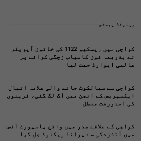
ریلیٹڈ پوسٹس
کراچی میں ریسکیو 1122 کی خاتون آپریٹر
نے بذریعہ فون کامیاب زچگی کرانے پر
عالمی ایوارڈ جیت لیا
کراچی سے سیالکوٹ جانے والی علامہ اقبال
ایکسپریس کے انجن میں آگ لگ گئی، ٹرینوں
کی آمدورفت معطل
کراچی کے علاقے صدر میں واقع پاسپورٹ آفس
میں آتشزدگی سے پرانا ریکارڈ جل گیا