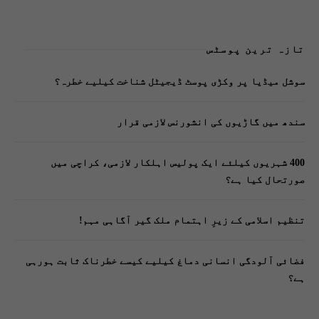
تازہ ترین پوسٹس
سوشل میڈیا پر وکڑی پوسٹ ڈیجیٹل شناخت کیلیے خطرہ؟
سندھ میں گاڑیوں کی انشورنس لازمی قرار
400 شہریوں کیلئے ایک پولیس اہلکار لازمی، کراچی میں
صورتحال کیا ہے؟
تنظیم اسلامی کے زیرِ اہتمام ملک گیر آگاہی مہم!
فضائی آلودگی انسانی دماغ کیلیے کیسے خطرناک ثابت ہورہی
ہے؟