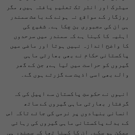
میٹرک اور انٹر تک تعلیم یافتہ ہیں، مگر
روزگار کے مواقع نہ ہونے کے باعث سمندر
ہی ان کی مجبوری بن چکا ہے۔ شفیع کی
اہلیہ کا کہنا ہے کہ سمندر میں سرحدوں
کا واضح اندازہ نہیں ہوتا اور ماضی میں
پاکستانی حکام نے بھی بھارتی ماہی
گیروں کو حراست میں لیا ہے، جن کے گھر
والے بھی اسی اذیت سے گزرتے ہوں گے۔
انہوں نے حکومتِ پاکستان سے اپیل کی کہ
گرفتار بھارتی ماہی گیروں کے ساتھ
انسانی بنیادوں پر نرمی کی جائے تاکہ اس
کے بدلے پاکستانی ماہی گیروں کی رہائی
ممکن ہو سکے۔ ان کا کہنا تھا کہ سمندر ہی