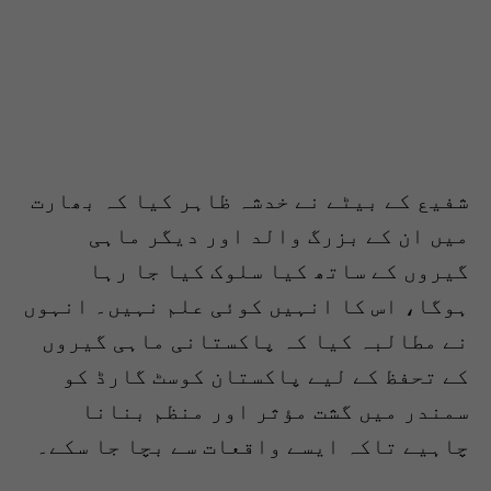
شفیع کے بیٹے نے خدشہ ظاہر کیا کہ بھارت
میں ان کے بزرگ والد اور دیگر ماہی
گیروں کے ساتھ کیا سلوک کیا جا رہا
ہوگا، اس کا انہیں کوئی علم نہیں۔ انہوں
نے مطالبہ کیا کہ پاکستانی ماہی گیروں
کے تحفظ کے لیے پاکستان کوسٹ گارڈ کو
سمندر میں گشت مؤثر اور منظم بنانا
چاہیے تاکہ ایسے واقعات سے بچا جا سکے۔