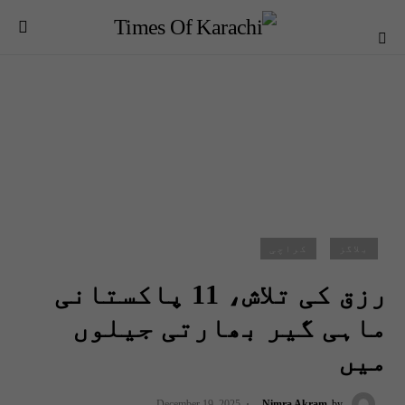
بلاگز
کراچی
رزق کی تلاش، 11 پاکستانی
ماہی گیر بھارتی جیلوں
میں
December 19, 2025
Nimra Akram
by