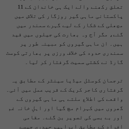
تعلق رکھنے والے ایک ہی خاندان کے 11
پاکستانی ماہی گیر روزگار کی تلاش میں
مچھلی کے شکار کے لیے گہرے سمندر میں
گئے، مگر آج وہ بھارت کی جیلوں میں قید
ہیں۔ ان ماہی گیروں کو مبینہ طور پر
سمندری حدود کی خلاف ورزی پر بھارتی کوسٹ
گارڈ نے کشتی سمیت گرفتار کر لیا۔
ترجمان کوسٹل میڈیا سینٹر کے مطابق یہ
گرفتاری کاجر کریک کے قریب عمل میں آئی۔
واقعے کی اطلاع ملتے ہی ماہی گیروں کے
گھروں میں کہرام مچ گیا اور اہلِ خانہ غم
اور بے بسی کی تصویر بن گئے۔ مقامی
افراد کے مطابق ابراہیم حیدری جیسے