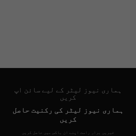
ہماری نیوز لیٹر کے لیے سائن اپ
کریں
ہماری نیوز لیٹر کی رکنیت حاصل
کریں
خبریں براہِ راست اپنے ان باکس میں حاصل کریں