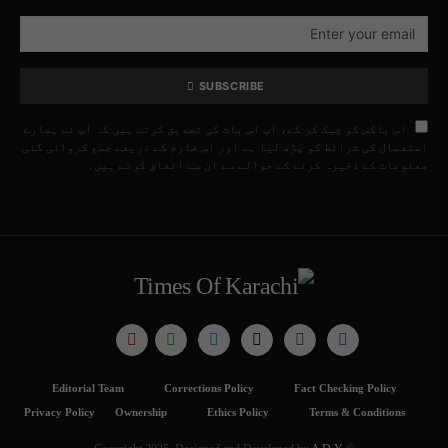
SUBSCRIBE
اس باکس کو چیک کر کے، آپ اس بات کی تصدیق کرتے ہیں کہ آپ نے ہمارے
استعمال کی شرائط کو پڑھ لیا ہے اور اس فارم کے ذریعے جمع کروائی گئی
معلومات کے ذخیرہ کرنے کے حوالے سے ان سے اتفاق کرتے ہیں۔
Editorial Team
Corrections Policy
Fact Checking Policy
Privacy Policy
Ownership
Ethics Policy
Terms & Conditions