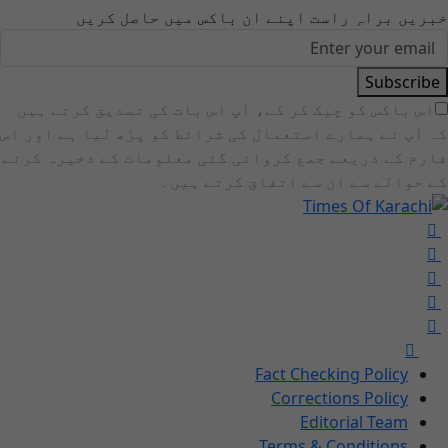
خبریں براہِ راست اپنے ان باکس میں حاصل کریں
Subscribe
اس باکس کو چیک کر کے، آپ اس بات کی تصدیق کرتے ہیں
کہ آپ نے ہمارے استعمال کی شرائط کو پڑھ لیا ہے اور اس
فارم کے ذریعے جمع کروائی گئی معلومات کے ذخیرہ کرنے
کے حوالے سے ان سے اتفاق کرتے ہیں۔
Fact Checking Policy
Corrections Policy
Editorial Team
Terms & Conditions