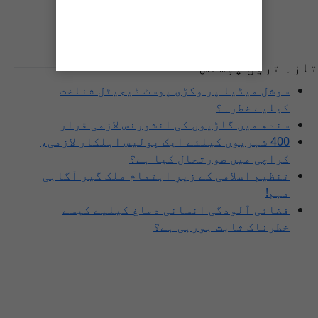
تازہ ترین پوسٹس
سوشل میڈیا پر وکڑی پوسٹ ڈیجیٹل شناخت
کیلیے خطرہ؟
سندھ میں گاڑیوں کی انشورنس لازمی قرار
400 شہریوں کیلئے ایک پولیس اہلکار لازمی،
کراچی میں صورتحال کیا ہے؟
تنظیم اسلامی کے زیرِ اہتمام ملک گیر آگاہی
مہم!
فضائی آلودگی انسانی دماغ کیلیے کیسے
خطرناک ثابت ہورہی ہے؟