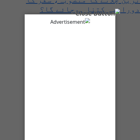
دورانیہ کتنا ہوجائے گا؟