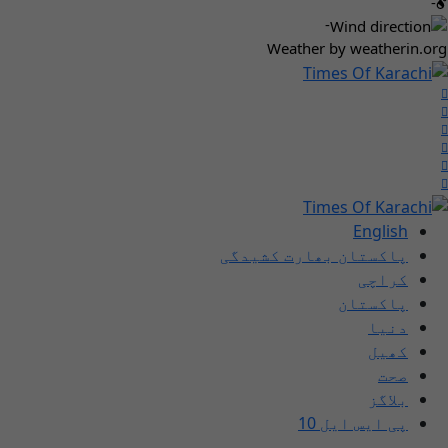
-
-
Weather
by weatherin.org
English
پاکستان بھارت کشیدگی
کراچی
پاکستان
دنیا
کھیل
صحت
بلاگز
پی ایس ایل 10