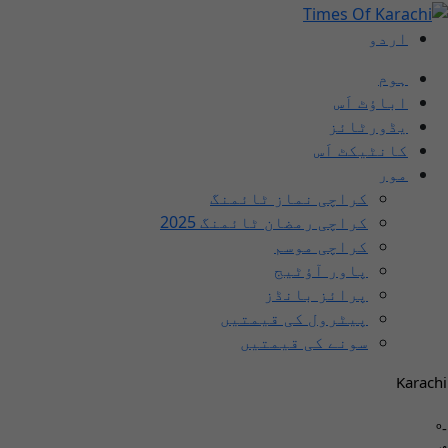
اردو
ہوم
اباؤٹ اَس
یڈورٹائز
کانٹیکٹ اَس
مور
کراچی نماز ٹائمنگ
کراچی رمضان ٹائمنگ 2025
کراچی موسم
پاور آؤٹیج
پرائز بانڈز
پیٹرول کی قیمتیں
سونے کی قیمتیں
Karachi
-º