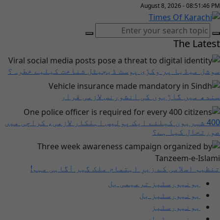
August 8, 2026 - 08:51:46 PM
The Latest
سوشل میڈیا پر وکڑی پوسٹ ڈیجیٹل شناخت کیلیے خطرہ؟
سندھ میں گاڑیوں کی انشورنس لازمی قرار
400 شہریوں کیلئے ایک پولیس اہلکار لازمی، کراچی میں
صورتحال کیا ہے؟
تنظیم اسلامی کے زیرِ اہتمام ملک گیر آگاہی مہم!
یونیورسٹیز ترمیمی بل
یونیورسٹیز بل
یونیورسٹیز
یونیورسٹیاں