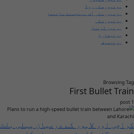
یونیورسٹی روڈ
یونیورسٹی آف مینجمنٹ سائنسز
یونیورسٹی
یونین کونسل
یونیفارم
یونیسیف
Browsing Tag
First Bullet Train
1 post
کراچی اور لاہور کے درمیان پہلی بلٹ
ٹرین چلانے کا منصوبہ، سفر کا