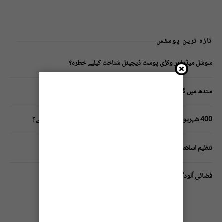
تازہ ترین پوسٹس
سوشل میڈیا پر وکڑی پوسٹ ڈیجیٹل شناخت کیلیے خطرہ؟
سندھ میں گاڑیوں کی انشورنس لازمی قرار
400 شہریوں کیلئے ایک پولیس اہلکار لازمی، کراچی میں صورتحال کیا ہے؟
تنظیم اسلامی کے زیرِ اہتمام ملک گیر آگاہی مہم!
فضائی آلودگی انسانی دماغ کیلیے کیسے خطرناک ثابت ہورہی ہے؟