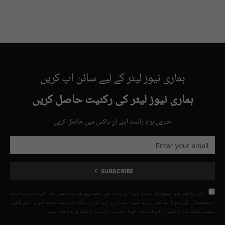
ہماری نیوز لیٹر کے لیے سائن اپ کریں
ہماری نیوز لیٹر کی رکنیت حاصل کریں
خبریں براہِ راست اپنے ان باکس میں حاصل کریں
SUBSCRIBE
اس باکس کو چیک کر کے، آپ اس بات کی تصدیق کرتے ہیں کہ آپ نے ہمارے
استعمال کی شرائط کو پڑھ لیا ہے اور اس فارم کے ذریعے جمع کروائی گئی
معلومات کے ذخیرہ کرنے کے حوالے سے ان سے اتفاق کرتے ہیں۔