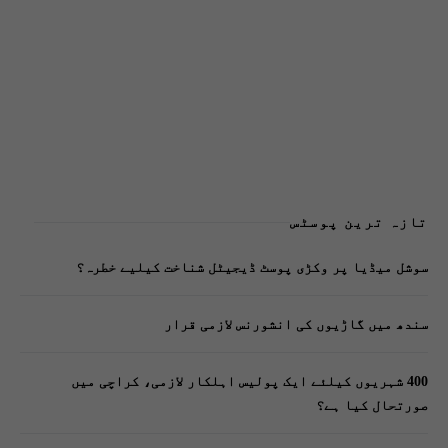
تازہ ترین پوسٹس
سوشل میڈیا پر وکڑی پوسٹ ڈیجیٹل شناخت کیلیے خطرہ؟
سندھ میں گاڑیوں کی انشورنس لازمی قرار
400 شہریوں کیلئے ایک پولیس اہلکار لازمی، کراچی میں
صورتحال کیا ہے؟