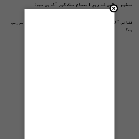
تنظیم اسلامی کے زیرِ اہتمام ملک گیر آگاہی مہم!
فضائی آلودگی انسانی دماغ کیلیے کیسے خطرناک ثابت ہورہی
ہے؟