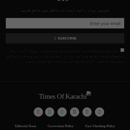
خبریں براہِ راست اپنے ان باکس میں حاصل کریں
SUBSCRIBE
اس باکس کو چیک کر کے، آپ اس بات کی تصدیق کرتے ہیں کہ آپ نے ہمارے
استعمال کی شرائط کو پڑھ لیا ہے اور اس فارم کے ذریعے جمع کروائی گئی
معلومات کے ذخیرہ کرنے کے حوالے سے ان سے اتفاق کرتے ہیں۔
Editorial Team
Corrections Policy
Fact Checking Policy