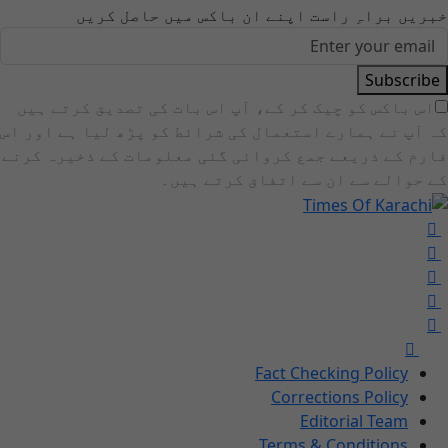
خبریں براہِ راست اپنے ان باکس میں حاصل کریں
Subscribe
اس باکس کو چیک کر کے، آپ اس بات کی تصدیق کرتے ہیں
کہ آپ نے ہمارے استعمال کی شرائط کو پڑھ لیا ہے اور اس
فارم کے ذریعے جمع کروائی گئی معلومات کے ذخیرہ کرنے
کے حوالے سے ان سے اتفاق کرتے ہیں۔
Fact Checking Policy
Corrections Policy
Editorial Team
Terms & Conditions