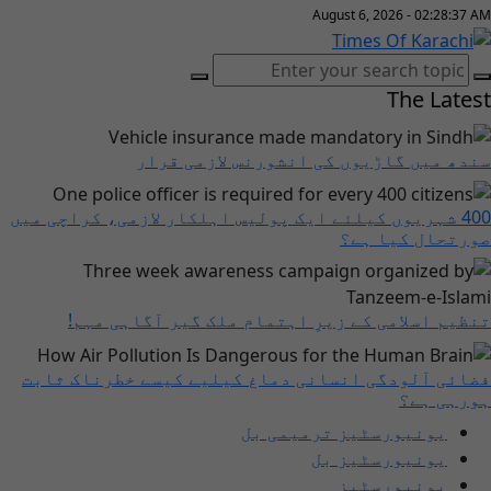
August 6, 2026 - 02:28:38 AM
The Latest
سندھ میں گاڑیوں کی انشورنس لازمی قرار
400 شہریوں کیلئے ایک پولیس اہلکار لازمی، کراچی میں
صورتحال کیا ہے؟
تنظیم اسلامی کے زیرِ اہتمام ملک گیر آگاہی مہم!
فضائی آلودگی انسانی دماغ کیلیے کیسے خطرناک ثابت
ہورہی ہے؟
یونیورسٹیز ترمیمی بل
یونیورسٹیز بل
یونیورسٹیز