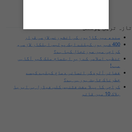
تازہ ترین پوسٹس
سندھ میں گاڑیوں کی انشورنس لازمی قرار
400 شہریوں کیلئے ایک پولیس اہلکار لازمی،
کراچی میں صورتحال کیا ہے؟
تنظیم اسلامی کے زیرِ اہتمام ملک گیر آگاہی
مہم!
فضائی آلودگی انسانی دماغ کیلیے کیسے
خطرناک ثابت ہورہی ہے؟
کراچی کا پہلا مفت فٹنیس کلب فیڈرل بی ایریا
بلاک 10 میں قائم