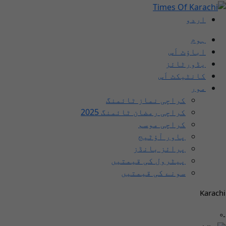
اردو
ہوم
اباؤٹ اَس
یڈورٹائز
کانٹیکٹ اَس
مور
کراچی نماز ٹائمنگ
کراچی رمضان ٹائمنگ 2025
کراچی موسم
پاور آؤٹیج
پرائز بانڈز
پیٹرول کی قیمتیں
سونے کی قیمتیں
Karachi
-º