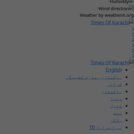
-
-
Weather
by weatherin.org
English
پاکستان بھارت کشیدگی
کراچی
پاکستان
دنیا
کھیل
صحت
بلاگز
پی ایس ایل 10