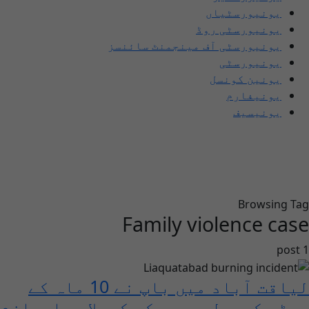
یونیورسٹیاں
یونیورسٹی روڈ
یونیورسٹی آف مینجمنٹ سائنسز
یونیورسٹی
یونین کونسل
یونیفارم
یونیسیف
Browsing Tag
Family violence case
1 post
لیاقت آباد میں باپ نے 10 ماہ کے
بیٹے کوچولہے پررکھ کرجلا دیا،ملزم