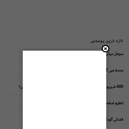
تازہ ترین پوسٹس
سوشل میڈیا پر وکڑی پوسٹ ڈیجیٹل شناخت کیلیے خطرہ؟
سندھ میں گاڑیوں کی انشورنس لازمی قرار
400 شہریوں کیلئے ایک پولیس اہلکار لازمی، کراچی میں صورتحال کیا ہے؟
تنظیم اسلامی کے زیرِ اہتمام ملک گیر آگاہی مہم!
فضائی آلودگی انسانی دماغ کیلیے کیسے خطرناک ثابت ہورہی ہے؟