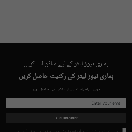
ہماری نیوز لیٹر کے لیے سائن اپ کریں
ہماری نیوز لیٹر کی رکنیت حاصل کریں
خبریں براہِ راست اپنے ان باکس میں حاصل کریں
SUBSCRIBE
اس باکس کو چیک کر کے، آپ اس بات کی تصدیق کرتے ہیں کہ آپ نے ہمارے